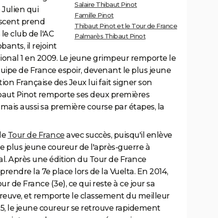
Salaire Thibaut Pinot
 Julien qui
Famille Pinot
lescent prend
Thibaut Pinot et le Tour de France
le club de l'AC
Palmarès Thibaut Pinot
ants, il rejoint
tional 1 en 2009. Le jeune grimpeur remporte le
équipe de France espoir, devenant le plus jeune
ion Française des Jeux lui fait signer son
ibaut Pinot remporte ses deux premières
11 mais aussi sa première course par étapes, la
le
Tour de France
avec succès, puisqu'il enlève
le plus jeune coureur de l'après-guerre à
al. Après une édition du Tour de France
 prendre la 7e place lors de la Vuelta. En 2014,
r de France (3e), ce qui reste à ce jour sa
reuve, et remporte le classement du meilleur
15, le jeune coureur se retrouve rapidement