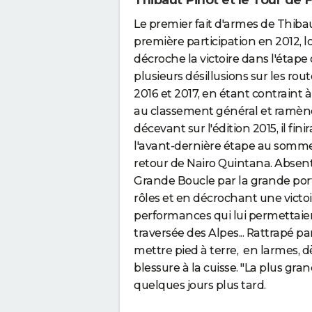
Thibaut Pinot et le Tour de F
Le premier fait d'armes de Thiba
première participation en 2012, l
décroche la victoire dans l'étape
plusieurs désillusions sur les r
2016 et 2017, en étant contraint à
au classement général et ramène
décevant sur l'édition 2015, il f
l'avant-dernière étape au somme
retour de Nairo Quintana. Absent 
Grande Boucle par la grande porte
rôles et en décrochant une vict
performances qui lui permettaient
traversée des Alpes... Rattrapé pa
mettre pied à terre, en larmes, d
blessure à la cuisse. "La plus gra
quelques jours plus tard.