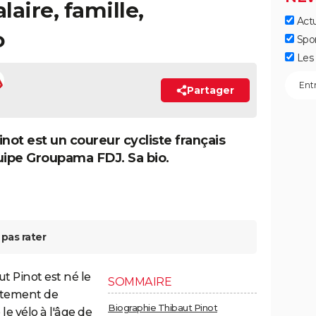
laire, famille,
Actu
o
Spo
Les 
Partager
inot est un coureur cycliste français
uipe Groupama FDJ. Sa bio.
pas rater
t Pinot est né le
SOMMAIRE
artement de
Biographie Thibaut Pinot
e vélo à l'âge de