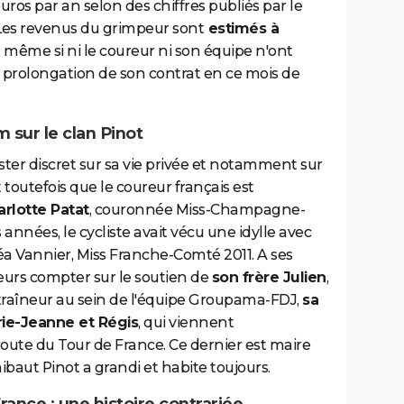
euros par an selon des chiffres publiés par le
. Les revenus du grimpeur sont
estimés à
, même si ni le coureur ni son équipe n'ont
 prolongation de son contrat en ce mois de
m sur le clan Pinot
ester discret sur sa vie privée et notamment sur
 toutefois que le coureur français est
rlotte Patat
, couronnée Miss-Champagne-
années, le cycliste avait vécu une idylle avec
a Vannier, Miss Franche-Comté 2011. A ses
leurs compter sur le soutien de
son frère Julien
,
ntraîneur au sein de l'équipe Groupama-FDJ,
sa
ie-Jeanne et Régis
, qui viennent
route du Tour de France. Ce dernier est maire
baut Pinot a grandi et habite toujours.