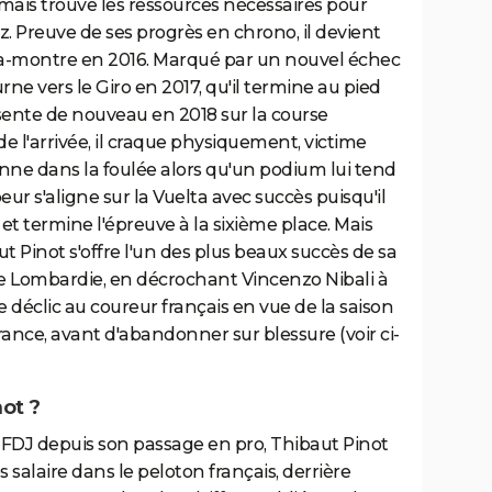
ais trouve les ressources nécessaires pour
z. Preuve de ses progrès en chrono, il devient
a-montre en 2016. Marqué par un nouvel échec
rne vers le Giro en 2017, qu'il termine au pied
sente de nouveau en 2018 sur la course
de l'arrivée, il craque physiquement, victime
e dans la foulée alors qu'un podium lui tend
peur s'aligne sur la Vuelta avec succès puisqu'il
et termine l'épreuve à la sixième place. Mais
aut Pinot s'offre l'un des plus beaux succès de sa
de Lombardie, en décrochant Vincenzo Nibali à
e déclic au coureur français en vue de la saison
 France, avant d'abandonner sur blessure (voir ci-
not ?
FDJ depuis son passage en pro, Thibaut Pinot
 salaire dans le peloton français, derrière