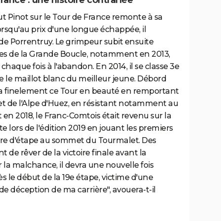
rance : une histoire contrariée
ut Pinot sur le Tour de France remonte à sa
orsqu'au prix d'une longue échappée, il
 de Porrentruy. Le grimpeur subit ensuite
outes de la Grande Boucle, notamment en 2013,
 chaque fois à l'abandon. En 2014, il se classe 3e
 le maillot blanc du meilleur jeune. Débord
inira finelement ce Tour en beauté en remportant
t de l'Alpe d'Huez, en résistant notamment au
en 2018, le Franc-Comtois était revenu sur la
 lors de l'édition 2019 en jouant les premiers
oire d'étape au sommet du Tourmalet. Des
 de rêver de la victoire finale avant la
r la malchance, il devra une nouvelle fois
ès le début de la 19e étape, victime d'une
nde déception de ma carrière", avouera-t-il