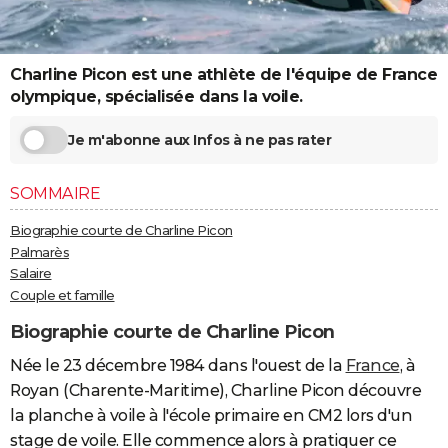
City break
Voyage de noces
Climat
Destinations
Voyage nature
Forum
+
PHOTO
GUIDES D'ACHAT
Charline Picon est une athlète de l'équipe de France
olympique, spécialisée dans la voile.
BONS PLANS
Je m'abonne aux Infos à ne pas rater
CARTE DE VOEUX
Carte Bonne année
Carte Pâques
Carte de Noël
Carte Saint-Valentin
Carte d'anniversaire
DICTIONNAIRE
SOMMAIRE
Biographies
Expressions
Dictionnaire
Citations
Proverbes
PROGRAMME TV
Biographie courte de Charline Picon
Palmarès
COPAINS D'AVANT
Salaire
Couple et famille
Se connecter
Collèges
Universités
Service militaire
S'inscrire
Lycées
Primaires
Entreprises
Avis de recherche
AVIS DE DÉCÈS
Biographie courte de Charline Picon
FORUM
Née le 23 décembre 1984 dans l'ouest de la
France
, à
Lifestyle
Sport
Television
Cinema
Bricolage
Culture
Auto
Voyage
Royan (Charente-Maritime), Charline Picon découvre
la planche à voile à l'école primaire en CM2 lors d'un
stage de voile. Elle commence alors à pratiquer ce