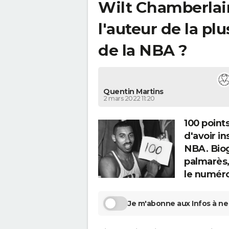
Wilt Chamberlain :
l'auteur de la p
de la NBA ?
Quentin Martins
2 mars 2022 11:20
100 point
d'avoir i
NBA. Biog
palmarès,
le numéro
Je m'abonne aux Infos à ne 