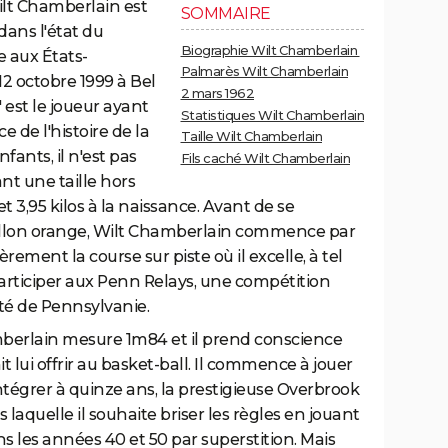
lt Chamberlain est
SOMMAIRE
dans l'état du
Biographie Wilt Chamberlain
aux États-
Palmarès Wilt Chamberlain
12 octobre 1999 à Bel
2 mars 1962
" est le joueur ayant
Statistiques Wilt Chamberlain
 de l'histoire de la
Taille Wilt Chamberlain
nfants, il n'est pas
Fils caché Wilt Chamberlain
t une taille hors
 3,95 kilos à la naissance. Avant de se
allon orange, Wilt Chamberlain commence par
èrement la course sur piste où il excelle, à tel
participer aux Penn Relays, une compétition
ité de Pennsylvanie.
amberlain mesure 1m84 et il prend conscience
it lui offrir au basket-ball. Il commence à jouer
tégrer à quinze ans, la prestigieuse Overbrook
laquelle il souhaite briser les règles en jouant
ns les années 40 et 50 par superstition. Mais