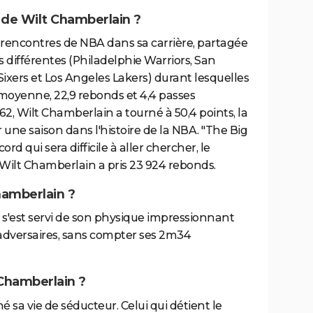
s de Wilt Chamberlain ?
 rencontres de NBA dans sa carrière, partagée
s différentes (Philadelphie Warriors, San
Sixers et Los Angeles Lakers) durant lesquelles
e moyenne, 22,9 rebonds et 4,4 passes
962, Wilt Chamberlain a tourné à 50,4 points, la
une saison dans l'histoire de la NBA. "The Big
d qui sera difficile à aller chercher, le
Wilt Chamberlain a pris 23 924 rebonds.
Chamberlain ?
s'est servi de son physique impressionnant
 adversaires, sans compter ses 2m34
t Chamberlain ?
 sa vie de séducteur. Celui qui détient le