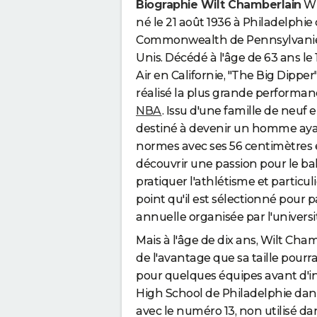
Biographie Wilt Chamberlain
Wi
né le 21 août 1936 à Philadelphie 
Commonwealth de Pennsylvanie 
Unis. Décédé à l'âge de 63 ans le 
Air en Californie, "The Big Dipper
réalisé la plus grande performance
NBA
. Issu d'une famille de neuf e
destiné à devenir un homme ayan
normes avec ses 56 centimètres et
découvrir une passion pour le b
pratiquer l'athlétisme et particuli
point qu'il est sélectionné pour 
annuelle organisée par l'univers
Mais à l'âge de dix ans, Wilt Ch
de l'avantage que sa taille pourra
pour quelques équipes avant d'in
High School de Philadelphie dans 
avec le numéro 13, non utilisé da