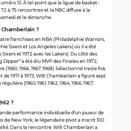
numéro 13. À tel point que la ligue de basket-
72 à 75 rencontres et la NBC diffuse à la
 samedi et le dimanche.
t Chamberlain ?
tre franchises en NBA (Philadelphie Warriors,
ie Sixers et Los Angeles Lakers) où il a été
 Sixers et 1972 avec les Lakers). Du côté des
ig Dipper" a été élu MVP des Finales en 1972,
 (1960, 1966, 1967, 1968). Sélectionné treize fois
t de 1971 à 1973, Wilt Chamberlain a figuré sept
égulière (1960, 1961, 1962, 1964, 1966, 1967,
1962 ?
grande performance individuelle d'un joueur de
de New York, le légendaire pivot a inscrit 100
alité. Dans la rencontre, Wilt Chamberlain a