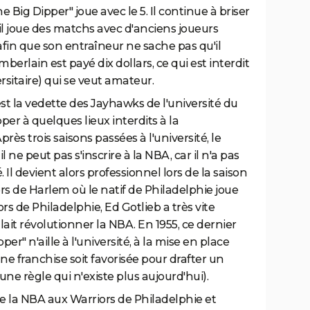
e Big Dipper" joue avec le 5. Il continue à briser
 il joue des matchs avec d'anciens joueurs
afin que son entraîneur ne sache pas qu'il
erlain est payé dix dollars, ce qui est interdit
sitaire) qui se veut amateur.
est la vedette des Jayhawks de l'université du
per à quelques lieux interdits à la
s trois saisons passées à l'université, le
l ne peut pas s'inscrire à la NBA, car il n'a pas
 Il devient alors professionnel lors de la saison
rs de Harlem où le natif de Philadelphie joue
s de Philadelphie, Ed Gotlieb a très vite
ait révolutionner la NBA. En 1955, ce dernier
er" n'aille à l'université, à la mise en place
ne franchise soit favorisée pour drafter un
une règle qui n'existe plus aujourd'hui).
e la NBA aux Warriors de Philadelphie et