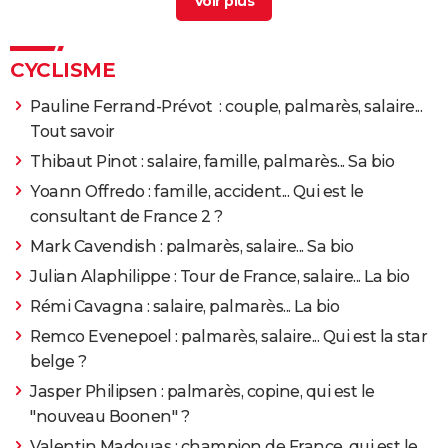
badminton
> Guide
Quentin Fillon Maillet : un palmarès de légende, sa
compagne Lydie s'est battue contre un cancer... Ce
CYCLISME
que vous ne savez pas
> Guide
Pauline Ferrand-Prévot : couple, palmarès, salaire...
Émilien Jacquelin : copine, Marco Pantani,
Tout savoir
palmarès... Ce que vous ne savez pas sur le Français
>
Thibaut Pinot : salaire, famille, palmarès... Sa bio
Guide
Yoann Offredo : famille, accident... Qui est le
Benoît Cosnefroy : parents, compagne... Qui est le
consultant de France 2 ?
cycliste français
> Guide
Mark Cavendish : palmarès, salaire... Sa bio
Julian Alaphilippe : Tour de France, salaire... La bio
Rémi Cavagna : salaire, palmarès... La bio
Remco Evenepoel : palmarès, salaire... Qui est la star
belge ?
Jasper Philipsen : palmarès, copine, qui est le
"nouveau Boonen" ?
Valentin Madouas : champion de France, qui est le