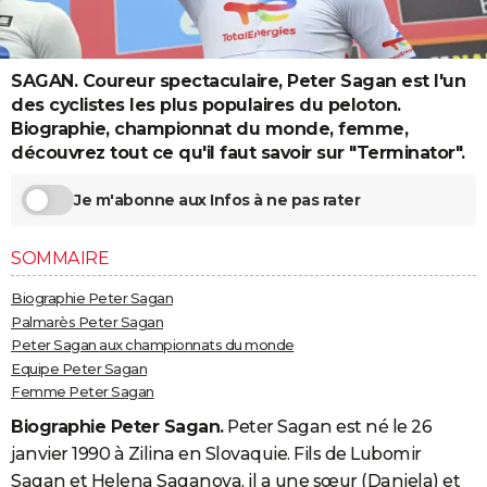
City break
Voyage de noces
Climat
Destinations
Voyage nature
Forum
+
PHOTO
GUIDES D'ACHAT
SAGAN. Coureur spectaculaire, Peter Sagan est l'un
des cyclistes les plus populaires du peloton.
BONS PLANS
Biographie, championnat du monde, femme,
découvrez tout ce qu'il faut savoir sur "Terminator".
CARTE DE VOEUX
Carte Bonne année
Carte Pâques
Carte de Noël
Carte Saint-Valentin
Carte d'anniversaire
Je m'abonne aux Infos à ne pas rater
DICTIONNAIRE
Biographies
Expressions
Dictionnaire
Citations
Proverbes
PROGRAMME TV
SOMMAIRE
COPAINS D'AVANT
Biographie Peter Sagan
Palmarès Peter Sagan
Se connecter
Collèges
Universités
Service militaire
S'inscrire
Lycées
Primaires
Entreprises
Avis de recherche
AVIS DE DÉCÈS
Peter Sagan aux championnats du monde
Equipe Peter Sagan
FORUM
Femme Peter Sagan
Lifestyle
Sport
Television
Cinema
Bricolage
Culture
Auto
Voyage
Biographie Peter Sagan.
Peter Sagan est né le 26
janvier 1990 à Zilina en Slovaquie. Fils de Lubomir
Sagan et Helena Saganova, il a une sœur (Daniela) et