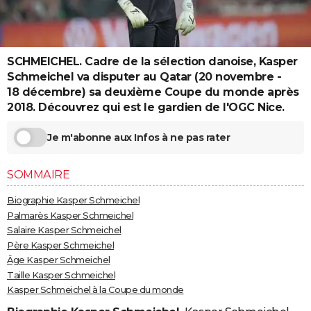
City break
Voyage de noces
Climat
Destinations
Voyage nature
Forum
+
PHOTO
GUIDES D'ACHAT
SCHMEICHEL. Cadre de la sélection danoise, Kasper
BONS PLANS
Schmeichel va disputer au Qatar (20 novembre -
18 décembre) sa deuxième Coupe du monde après
CARTE DE VOEUX
2018. Découvrez qui est le gardien de l'OGC Nice.
Carte Bonne année
Carte Pâques
Carte de Noël
Carte Saint-Valentin
Carte d'anniversaire
DICTIONNAIRE
Je m'abonne aux Infos à ne pas rater
Biographies
Expressions
Dictionnaire
Citations
Proverbes
PROGRAMME TV
SOMMAIRE
COPAINS D'AVANT
Biographie Kasper Schmeichel
Se connecter
Collèges
Universités
Service militaire
S'inscrire
Lycées
Primaires
Entreprises
Avis de recherche
AVIS DE DÉCÈS
Palmarès Kasper Schmeichel
Salaire Kasper Schmeichel
FORUM
Père Kasper Schmeichel
Âge Kasper Schmeichel
Lifestyle
Sport
Television
Cinema
Bricolage
Culture
Auto
Voyage
Taille Kasper Schmeichel
Kasper Schmeichel à la Coupe du monde