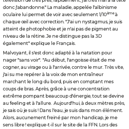
télévision de très près, rapidement, j'ai très mal à la tête
donc j'abandonne." La maladie, appelée l'albinisme
ème
oculaire lui permet de voir avec seulement 1/10
à
chaque œil avec correction. "J'ai un nystagmus, je suis
atteint de photophobie et je n'ai pas de pigment au
niveau de la rétine. Je ne distingue pas la 3D
également" explique le Français.
Malvoyant, il s'est donc adapté à la natation pour
nager "sans voir". "Au début, l'angoisse était de me
cogner, au virage ou à l'arrivée, contre le mur. Très vite,
j'ai su me repérer à la voix de mon entraîneur
marchant le long du bord, puis en comptant mes
coups de bras. Après, grâce à une concentration
extrême pompant beaucoup d'énergie, tout se devine
au feeling et à l'allure. Aujourd'hui, à deux mètres près,
je sais où je suis ! Dans l'eau, je suis dans mon élément.
Alors, aucunement freiné par mon handicap, je me
sens libre ! explique-t-il sur le site de la FFN. Lors des