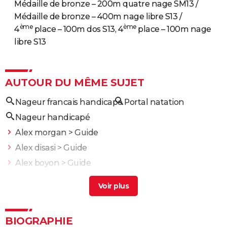
Médaille de bronze – 200m quatre nage SM13 /
Médaille de bronze – 400m nage libre S13 /
ème
ème
4
place – 100m dos S13, 4
place – 100m nage
libre S13
AUTOUR DU MÊME SUJET
Nageur francais handicape
Portal natation
Nageur handicapé
Alex morgan
> Guide
Alex disasi
> Guide
Alex boyon
> Guide
Alex Portal (para natation S13 et SM13)
> Guide
Alex pinturault
> Guide
BIOGRAPHIE