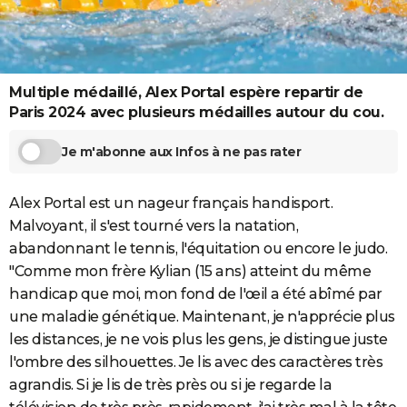
City break
Voyage de noces
Climat
Destinations
Voyage nature
Forum
+
PHOTO
GUIDES D'ACHAT
Multiple médaillé, Alex Portal espère repartir de
BONS PLANS
Paris 2024 avec plusieurs médailles autour du cou.
CARTE DE VOEUX
Je m'abonne aux Infos à ne pas rater
Carte Bonne année
Carte Pâques
Carte de Noël
Carte Saint-Valentin
Carte d'anniversaire
DICTIONNAIRE
Biographies
Expressions
Dictionnaire
Citations
Proverbes
Alex Portal est un nageur français handisport.
PROGRAMME TV
Malvoyant, il s'est tourné vers la natation,
COPAINS D'AVANT
abandonnant le tennis, l'équitation ou encore le judo.
"Comme mon frère Kylian (15 ans) atteint du même
Se connecter
Collèges
Universités
Service militaire
S'inscrire
Lycées
Primaires
Entreprises
Avis de recherche
AVIS DE DÉCÈS
handicap que moi, mon fond de l'œil a été abîmé par
une maladie génétique. Maintenant, je n'apprécie plus
FORUM
les distances, je ne vois plus les gens, je distingue juste
Lifestyle
Sport
Television
Cinema
Bricolage
Culture
Auto
Voyage
l'ombre des silhouettes. Je lis avec des caractères très
agrandis. Si je lis de très près ou si je regarde la