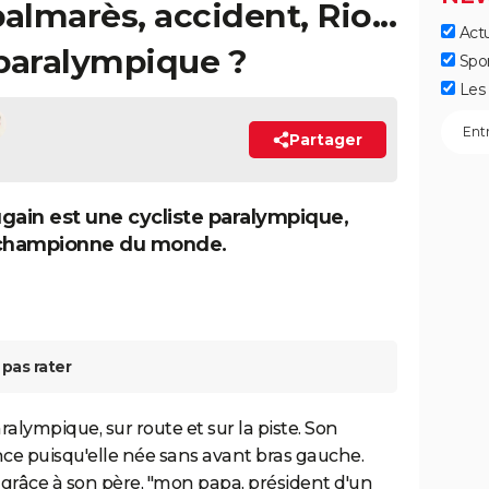
almarès, accident, Rio...
Actu
e paralympique ?
Spo
Les 
Partager
gain est une cycliste paralympique,
 championne du monde.
pas rater
ralympique, sur route et sur la piste. Son
nce puisqu'elle née sans avant bras gauche.
e grâce à son père, "mon papa, président d'un