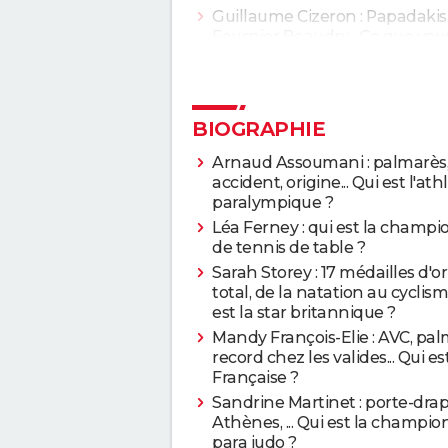
Guillaume Cizeron : Papadakis
Fournier Beaudry... Ce que vou
savez pas sur le patineur
> Gui
BIOGRAPHIE
Arnaud Assoumani : palmarès
accident, origine... Qui est l'ath
paralympique ?
Léa Ferney : qui est la champ
de tennis de table ?
Sarah Storey : 17 médailles d'o
total, de la natation au cyclisme
est la star britannique ?
Mandy François-Elie : AVC, pal
record chez les valides... Qui est
Française ?
Sandrine Martinet : porte-dra
Athènes, ... Qui est la champi
para judo ?