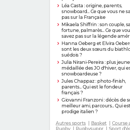
Léa Casta : origine, parents,
snowboard... Ce que vous ne s
pas sur la Française
Mikaela Shiffrin : son couple, s
fortune, palmarès... Ce que vo
savez pas sur la légende amér
Hanna Oeberg et Elvira Oeberg
sont les deux sœurs du biathl
suédois ?
Julia Nirani-Pereira : plus jeune
médaillée des JO d'hiver, qui es
snowboardeuse ?
Jules Chappaz : photo-finish,
parents... Qui est le fondeur
français ?
Giovanni Franzoni : décès de 
meilleur ami, parcours... Qui est
prodige italien ?
Autres sports
Basket
Course 
Rugby
Rugbysuppr
Sport d'é