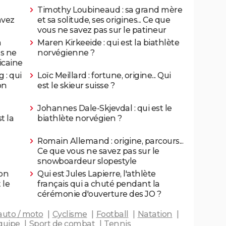
Timothy Loubineaud : sa grand mère
avez
et sa solitude, ses origines... Ce que
vous ne savez pas sur le patineur
a
Maren Kirkeeide : qui est la biathlète
us ne
norvégienne ?
icaine
 : qui
Loïc Meillard : fortune, origine... Qui
on
est le skieur suisse ?
Johannes Dale-Skjevdal : qui est le
t la
biathlète norvégien ?
Romain Allemand : origine, parcours...
Ce que vous ne savez pas sur le
snowboardeur slopestyle
son
Qui est Jules Lapierre, l'athlète
 le
français qui a chuté pendant la
cérémonie d'ouverture des JO ?
auto / moto
Cyclisme
Football
Natation
quipe
Sport de combat
Tennis