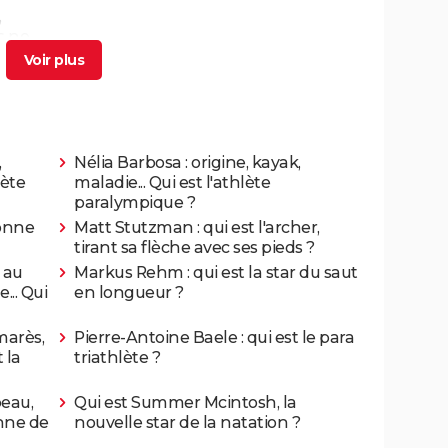
,
s ne
de
,
Nélia Barbosa : origine, kayak,
lète
maladie... Qui est l'athlète
paralympique ?
ionne
Matt Stutzman : qui est l'archer,
tirant sa flèche avec ses pieds ?
r au
Markus Rehm : qui est la star du saut
... Qui
en longueur ?
marès,
Pierre-Antoine Baele : qui est le para
 la
triathlète ?
peau,
Qui est Summer Mcintosh, la
onne de
nouvelle star de la natation ?