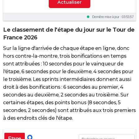
(Lidl - Trek)
Actualiser
Juan Ayuso
7
+17:48m
Dernière mise à jour : 03:53:57
(Lidl - Trek)
Le classement de l'étape du jour sur le Tour de
Richard Carapaz
8
+20:00m
France 2026
(EF Education-EasyPost)
Sur la ligne d'arrivée de chaque étape en ligne, donc
Thomas Pidcock
hors contre-la-montre, trois bonifications en temps
9
+29:28m
(Pinarello Q36.5 Pro Cycling Team)
sont attribuées : 10 secondes pour le vainqueur de
l'étape, 6 secondes pour le deuxième, 4 secondes pour
Jordan Jegat
10
+33:21m
le troisième. Les sprints intermédiaires donnent aussi
(TotalEnergies)
droit à des bonifications : 6 secondes au premier, 4
Yannis Voisard
secondes au deuxième, 2 secondes au troisième. Sur
11
+38:02m
(Tudor Pro Cycling Team)
certaines étapes, des points bonus (8 secondes, 5
secondes, 2 secondes) sont attribués aux trois premiers
Tobias Johannessen
12
+56:37m
à des endroits clés de l'étape.
(Uno-X Mobility)
Sepp Kuss
13
+1:02:23h
Etape