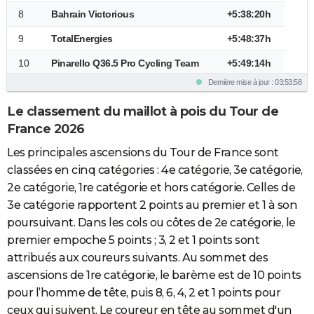
M. Van Gils
Lennert Van Eetvelt
(Lidl - Trek)
27
+02h24'09''
41
+3:08:22h
8
Bahrain Victorious
+5:38:20h
(Red Bull - Bora - Hansgrohe)
(Lotto-Intermarché)
Romain Grégoire
16
+03h40'18''
9
TotalEnergies
+5:48:37h
B. O'Connor
Aurélien Paret-Peintre
(Groupama-FDJ United)
28
+02h31'38''
42
+3:08:28h
10
Pinarello Q36.5 Pro Cycling Team
+5:49:14h
(Team Jayco Alula)
(Decathlon CMA CGM Team)
Vlad Van Mechelen
17
+04h08'25''
Dernière mise à jour : 03:53:58
11
Movistar Team
+6:00:07h
P. Castrillo
Tobias Foss
(Bahrain Victorious)
29
+02h31'43''
43
+3:08:29h
Le classement du maillot à pois du Tour de
12
Tudor Pro Cycling Team
+6:30:28h
(Movistar Team)
(Netcompany INEOS Cycling Team)
Mathis Le Berre
France 2026
18
+04h17'07''
13
Uno-X Mobility
+6:52:54h
M. Jorgenson
Valentin Paret-Peintre
(TotalEnergies)
30
+02h33'29''
44
+3:09:21h
Les principales ascensions du Tour de France sont
(Team Visma | Lease A Bike)
14
Groupama - FDJ United
+7:23:07h
(Soudal Quick-Step)
Ewen Costiou
classées en cinq catégories : 4e catégorie, 3e catégorie,
19
+04h22'41''
G. Martin Guyonnet
15
Soudal Quick-Step
+7:29:12h
2e catégorie, 1re catégorie et hors catégorie. Celles de
Ion Izagirre
(Groupama-FDJ United)
31
+02h34'15''
45
+3:10:13h
3e catégorie rapportent 2 points au premier et 1 à son
(Groupama-Fdj United)
(Cofidis)
16
Team Jayco AlUla
+7:49:00h
Mattéo Vercher
20
+04h29'02''
poursuivant. Dans les cols ou côtes de 2e catégorie, le
F. Grossschartner
Alex Baudin
(TotalEnergies)
17
XDS Astana Team
+8:40:33h
32
+02h43'22''
premier empoche 5 points ; 3, 2 et 1 points sont
46
+3:11:41h
(Uae Team Emirates Xrg)
(EF Education-EasyPost)
attribués aux coureurs suivants. Au sommet des
Lorenzo Germani
18
Caja Rural-Seguros RGA
+10:17:05h
21
+04h38'36''
ascensions de 1re catégorie, le barème est de 10 points
M. Cattaneo
Abel Balderstone
(Groupama-FDJ United)
33
+02h51'19''
19
Lotto-Intermarché
+10:58:51h
47
+3:24:26h
pour l’homme de tête, puis 8, 6, 4, 2 et 1 points pour
(Red Bull - Bora - Hansgrohe)
(Caja Rural-Seguros RGA)
Emiel Verstrynge
20
Alpecin-Premier Tech
+11:16:27h
ceux qui suivent. Le coureur en tête au sommet d'un
22
+04h47'29''