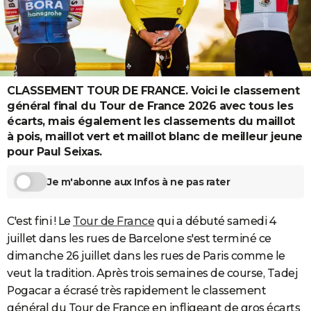
City break
Voyage de noces
Climat
Destinations
Voyage nature
Forum
+
PHOTO
GUIDES D'ACHAT
BONS PLANS
CLASSEMENT TOUR DE FRANCE. Voici le classement
CARTE DE VOEUX
général final du Tour de France 2026 avec tous les
écarts, mais également les classements du maillot
Carte Bonne année
Carte Pâques
Carte de Noël
Carte Saint-Valentin
Carte d'anniversaire
DICTIONNAIRE
à pois, maillot vert et maillot blanc de meilleur jeune
pour Paul Seixas.
Biographies
Expressions
Dictionnaire
Citations
Proverbes
PROGRAMME TV
Je m'abonne aux Infos à ne pas rater
COPAINS D'AVANT
Se connecter
Collèges
Universités
Service militaire
S'inscrire
Lycées
Primaires
Entreprises
Avis de recherche
AVIS DE DÉCÈS
C'est fini ! Le
Tour de France
qui a débuté samedi 4
juillet dans les rues de Barcelone s'est terminé ce
FORUM
dimanche 26 juillet dans les rues de Paris comme le
Lifestyle
Sport
Television
Cinema
Bricolage
Culture
Auto
Voyage
veut la tradition. Après trois semaines de course, Tadej
Pogacar a écrasé très rapidement le classement
général du Tour de France en infligeant de gros écarts