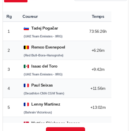
Rg
Coureur
Temps
Tadej Pogačar
1
73:56:26h
(UAE Team Emirates - XRG)
Remco Evenepoel
2
+6:26m
(Red Bull–Bora–Hansgrohe)
Isaac del Toro
3
+9:42m
(UAE Team Emirates - XRG)
Paul Seixas
4
+11:56m
(Decathlon CMA CGM Team)
Lenny Martinez
5
+13:02m
(Bahrain Victorious)
Mattias Skjelmose Jensen
6
+14:59m