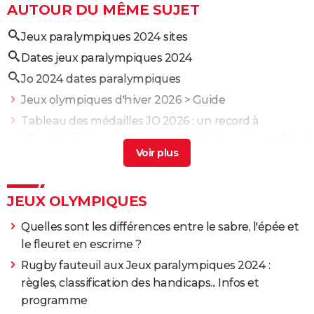
AUTOUR DU MÊME SUJET
Jeux paralympiques 2024 sites
Dates jeux paralympiques 2024
Jo 2024 dates paralympiques
Jeux olympiques d'hiver 2026
> Guide
Tableau des médailles JO 2026 : un record à
23 médailles, mais un gros loupé, le classement final
> Guide
Jeux paralympiques
> Guide
Médailles de france aux jeux paralympiques
>
JEUX OLYMPIQUES
Accueil - Jeux Olympiques
Quelles sont les différences entre le sabre, l'épée et
Tableau des médailles Jeux paralympiques : objectif
le fleuret en escrime ?
loupé, la Russie loin devant... Le classement final de
Rugby fauteuil aux Jeux paralympiques 2024 :
la France
> Guide
règles, classification des handicaps... Infos et
programme