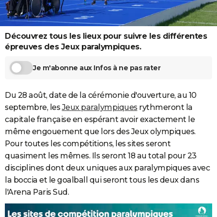
City break
Voyage de noces
Climat
Destinations
Voyage nature
Forum
+
PHOTO
GUIDES D'ACHAT
Découvrez tous les lieux pour suivre les différentes
épreuves des Jeux paralympiques.
BONS PLANS
Je m'abonne aux Infos à ne pas rater
CARTE DE VOEUX
Carte Bonne année
Carte Pâques
Carte de Noël
Carte Saint-Valentin
Carte d'anniversaire
DICTIONNAIRE
Du 28 août, date de la cérémonie d'ouverture, au 10
septembre, les
Jeux paralympiques
rythmeront la
Biographies
Expressions
Dictionnaire
Citations
Proverbes
PROGRAMME TV
capitale française en espérant avoir exactement le
COPAINS D'AVANT
même engouement que lors des Jeux olympiques.
Pour toutes les compétitions, les sites seront
Se connecter
Collèges
Universités
Service militaire
S'inscrire
Lycées
Primaires
Entreprises
Avis de recherche
AVIS DE DÉCÈS
quasiment les mêmes. Ils seront 18 au total pour 23
disciplines dont deux uniques aux paralympiques avec
FORUM
la boccia et le goalball qui seront tous les deux dans
Lifestyle
Sport
Television
Cinema
Bricolage
Culture
Auto
Voyage
l'Arena Paris Sud.