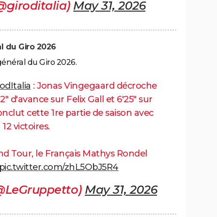
(@giroditalia)
May 31, 2026
al du Giro 2026
général du Giro 2026.
odItalia
: Jonas Vingegaard décroche
22" d'avance sur Felix Gall et 6'25" sur
onclut cette 1re partie de saison avec
12 victoires.
d Tour, le Français Mathys Rondel
pic.twitter.com/zhL5ObJ5R4
@LeGruppetto)
May 31, 2026