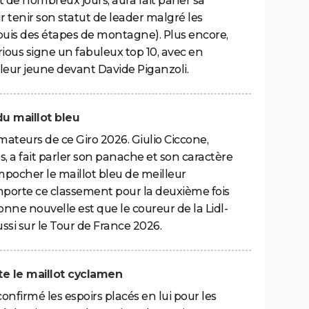
 de nombreux jours, aura fait parler sa
r tenir son statut de leader malgré les
 puis des étapes de montagne). Plus encore,
rious signe un fabuleux top 10, avec en
lleur jeune devant Davide Piganzoli.
du maillot bleu
imateurs de ce Giro 2026. Giulio Ciccone,
, a fait parler son panache et son caractère
mpocher le maillot bleu de meilleur
emporte ce classement pour la deuxième fois
bonne nouvelle est que le coureur de la Lidl-
ssi sur le Tour de France 2026.
te le maillot cyclamen
nfirmé les espoirs placés en lui pour les