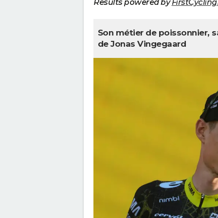
Results powered by
FirstCyclin
Son métier de poissonnier, sa
de Jonas Vingegaard