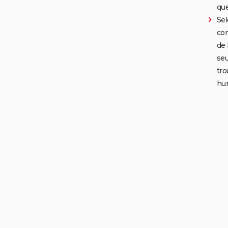
que
Sel
con
de 
seu
tro
hu