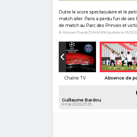
Outre le score spectaculaire et le pet
match aller. Paris a perdu l'un de ses
de match au Parc des Princes et victi
© Mickael Chavet/ZUMA/SIPA (publiée le 05/05/2
Compo du Bayern
Chaîne TV
Absence de po
Guillaume Bardou
6 mai 2026 23:25