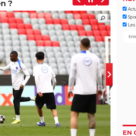
en ?
Actu
Spo
Les 
EN 