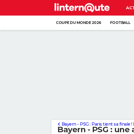
AC
COUPE DU MONDE 2026
FOOTBALL
Bayern - PSG : Paris tient sa finale ! Revivez en images le
Bayern - PSG : une