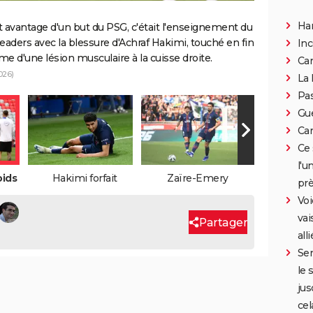
Han
it avantage d'un but du PSG, c'était l'enseignement du
 leaders avec la blessure d'Achraf Hakimi, touché en fin
In
me d'une lésion musculaire à la cuisse droite.
Can
026)
La 
Pa
Gue
Car
Ce 
l'u
ids
Hakimi forfait
Zaïre-Emery
prè
Voi
vai
Partager
all
Ser
le 
jus
cel