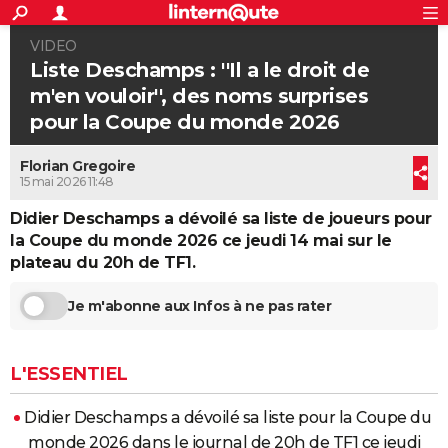
ACTUALITÉS
VIDEO
Connexion
S'inscrire
Rechercher
Société
Education
Villes
Politique
Faits Divers
Monde
+
SPORT
Liste Deschamps : ''Il a le droit de
m'en vouloir'', des noms surprises
Football
Cyclisme
Forum
Coupe du monde 2026
Tennis
Rugby
CULTURE
pour la Coupe du monde 2026
TNT
Cinéma
Musique
Programme TV
Streaming
Sorties cinéma
+
FINANCE
Florian Gregoire
Impôts
Immobilier
Banque
Crédit
Retraite
Epargne
Risques naturels par ville
Assurance
15 mai 2026 11:48
AUTO
Didier Deschamps a dévoilé sa liste de joueurs pour
Réserver un essai
Berlines
Forum auto
Essais
Citadines
SUV
+
HIGH-TECH
la Coupe du monde 2026 ce jeudi 14 mai sur le
plateau du 20h de TF1.
Meilleur smartphone
Ordinateurs
Guide high-tech
Mobiles
Internet
Jeux vidéo
+
BRICOLAGE
Aménagement intérieur
Cuisine
Jardinage
+
Forum
Extérieur
Salle de bains
Rangement
Je m'abonne aux Infos à ne pas rater
WEEK-END
Escapades
Expositions
Week-end nature
Guides de France
Patrimoine
Musées
+
LIFESTYLE
L'ESSENTIEL
Bien-être
Mode
+
Art de vivre
Loisirs
Modes de vie
SANTE
Didier Deschamps a dévoilé sa liste pour la Coupe du
Guide de la santé
Médicaments
+
Alimentation
Maladies
Sommeil
VOYAGE
monde 2026 dans le journal de 20h de TF1 ce jeudi