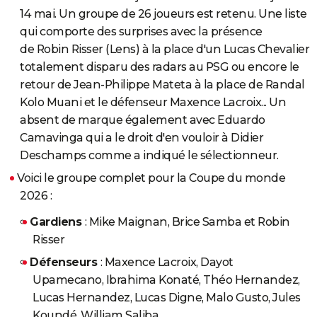
14 mai. Un groupe de 26 joueurs est retenu. Une liste
City break
Voyage de noces
Climat
Destinations
Voyage nature
Forum
+
PHOTO
qui comporte des surprises avec la présence
GUIDES D'ACHAT
de Robin Risser (Lens) à la place d'un Lucas Chevalier
totalement disparu des radars au PSG ou encore le
BONS PLANS
retour de Jean-Philippe Mateta à la place de Randal
Kolo Muani et le défenseur Maxence Lacroix... Un
CARTE DE VOEUX
absent de marque également avec Eduardo
Carte Bonne année
Carte Pâques
Carte de Noël
Carte Saint-Valentin
Carte d'anniversaire
DICTIONNAIRE
Camavinga qui a le droit d'en vouloir à Didier
Deschamps comme a indiqué le sélectionneur.
Biographies
Expressions
Dictionnaire
Citations
Proverbes
PROGRAMME TV
Voici le groupe complet pour la Coupe du monde
COPAINS D'AVANT
2026 :
Se connecter
Collèges
Universités
Service militaire
S'inscrire
Lycées
Primaires
Entreprises
Avis de recherche
AVIS DE DÉCÈS
Gardiens
: Mike Maignan, Brice Samba et Robin
Risser
FORUM
Défenseurs
: Maxence Lacroix, Dayot
Lifestyle
Sport
Television
Cinema
Bricolage
Culture
Auto
Voyage
Upamecano, Ibrahima Konaté, Théo Hernandez,
Lucas Hernandez, Lucas Digne, Malo Gusto, Jules
Koundé, William Saliba