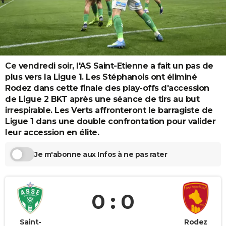
City break
Voyage de noces
Climat
Destinations
Voyage nature
Forum
+
PHOTO
GUIDES D'ACHAT
BONS PLANS
Ce vendredi soir, l'AS Saint-Etienne a fait un pas de
CARTE DE VOEUX
plus vers la Ligue 1. Les Stéphanois ont éliminé
Rodez dans cette finale des play-offs d'accession
Carte Bonne année
Carte Pâques
Carte de Noël
Carte Saint-Valentin
Carte d'anniversaire
DICTIONNAIRE
de Ligue 2 BKT après une séance de tirs au but
irrespirable. Les Verts affronteront le barragiste de
Biographies
Expressions
Dictionnaire
Citations
Proverbes
PROGRAMME TV
Ligue 1 dans une double confrontation pour valider
leur accession en élite.
COPAINS D'AVANT
Se connecter
Collèges
Universités
Service militaire
S'inscrire
Lycées
Primaires
Entreprises
Avis de recherche
Je m'abonne aux Infos à ne pas rater
AVIS DE DÉCÈS
FORUM
0 : 0
Lifestyle
Sport
Television
Cinema
Bricolage
Culture
Auto
Voyage
Saint-
Rodez