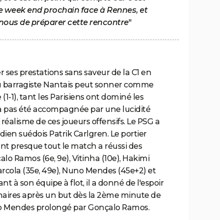
le week end prochain face à Rennes, et
 nous de préparer cette rencontre
"
er ses prestations sans saveur de la C1 en
u barragiste Nantais peut sonner comme
1-1), tant les Parisiens ont dominé les
'a pas été accompagnée par une lucidité
 réalisme de ces joueurs offensifs. Le PSG a
dien suédois Patrik Carlgren. Le portier
rant presque tout le match a réussi des
lo Ramos (6e, 9e), Vitinha (10e), Hakimi
 Barcola (35e, 49e), Nuno Mendes (45e+2) et
t à son équipe à flot, il a donné de l'espoir
enaires après un but dès la 2ème minute de
o Mendes prolongé par Gonçalo Ramos.