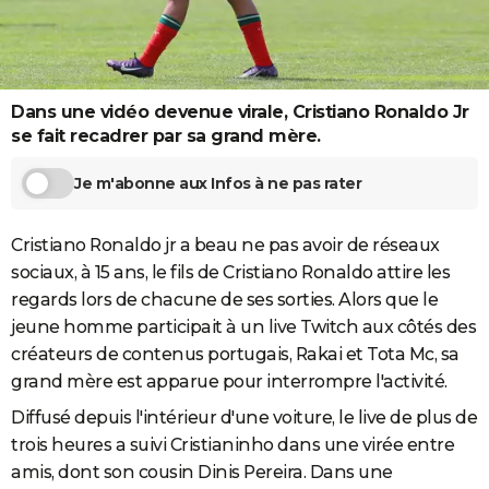
City break
Voyage de noces
Climat
Destinations
Voyage nature
Forum
+
PHOTO
GUIDES D'ACHAT
Dans une vidéo devenue virale, Cristiano Ronaldo Jr
BONS PLANS
se fait recadrer par sa grand mère.
CARTE DE VOEUX
Je m'abonne aux Infos à ne pas rater
Carte Bonne année
Carte Pâques
Carte de Noël
Carte Saint-Valentin
Carte d'anniversaire
DICTIONNAIRE
Biographies
Expressions
Dictionnaire
Citations
Proverbes
Cristiano Ronaldo jr a beau ne pas avoir de réseaux
PROGRAMME TV
sociaux, à 15 ans, le fils de Cristiano Ronaldo attire les
COPAINS D'AVANT
regards lors de chacune de ses sorties. Alors que le
jeune homme participait à un live Twitch aux côtés des
Se connecter
Collèges
Universités
Service militaire
S'inscrire
Lycées
Primaires
Entreprises
Avis de recherche
AVIS DE DÉCÈS
créateurs de contenus portugais, Rakai et Tota Mc, sa
FORUM
grand mère est apparue pour interrompre l'activité.
Diffusé depuis l'intérieur d'une voiture, le live de plus de
Lifestyle
Sport
Television
Cinema
Bricolage
Culture
Auto
Voyage
trois heures a suivi Cristianinho dans une virée entre
amis, dont son cousin Dinis Pereira. Dans une