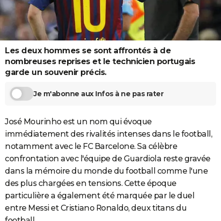
City break
Voyage de noces
Climat
Destinations
Voyage nature
Forum
+
PHOTO
GUIDES D'ACHAT
Les deux hommes se sont affrontés à de
BONS PLANS
nombreuses reprises et le technicien portugais
CARTE DE VOEUX
garde un souvenir précis.
Carte Bonne année
Carte Pâques
Carte de Noël
Carte Saint-Valentin
Carte d'anniversaire
DICTIONNAIRE
Je m'abonne aux Infos à ne pas rater
Biographies
Expressions
Dictionnaire
Citations
Proverbes
PROGRAMME TV
José Mourinho est un nom qui évoque
COPAINS D'AVANT
immédiatement des rivalités intenses dans le football,
notamment avec le FC Barcelone. Sa célèbre
Se connecter
Collèges
Universités
Service militaire
S'inscrire
Lycées
Primaires
Entreprises
Avis de recherche
AVIS DE DÉCÈS
confrontation avec l'équipe de Guardiola reste gravée
dans la mémoire du monde du football comme l'une
FORUM
des plus chargées en tensions. Cette époque
Lifestyle
Sport
Television
Cinema
Bricolage
Culture
Auto
Voyage
particulière a également été marquée par le duel
entre Messi et Cristiano Ronaldo, deux titans du
football.