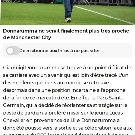
City break
Voyage de noces
Climat
Destinations
Voyage nature
Forum
+
PHOTO
GUIDES D'ACHAT
Donnarumma ne serait finalement plus très proche
BONS PLANS
de Manchester City.
CARTE DE VOEUX
Je m'abonne aux Infos à ne pas rater
Carte Bonne année
Carte Pâques
Carte de Noël
Carte Saint-Valentin
Carte d'anniversaire
DICTIONNAIRE
Biographies
Expressions
Dictionnaire
Citations
Proverbes
Gianluigi Donnarumma se trouve à un point délicat de
PROGRAMME TV
sa carrière avec un avenir qui est loin d'être tracé. L'un
COPAINS D'AVANT
des meilleurs gardiens au monde se retrouve
désormais dans une position incertaine à l'approche
Se connecter
Collèges
Universités
Service militaire
S'inscrire
Lycées
Primaires
Entreprises
Avis de recherche
AVIS DE DÉCÈS
de la fin de ce mercato d'été. En effet, le Paris Saint-
FORUM
Germain, qui a décidé de réorienter sa stratégie sur le
poste de gardien, a préféré miser sur le jeune Lucas
Lifestyle
Sport
Television
Cinema
Bricolage
Culture
Auto
Voyage
Chevalier en provenance de Lille. Donnarumma a
donc été poussé vers la sortie et sa célébration face aux