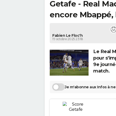
Getafe - Real Mad
encore Mbappé, 
Fabien Le Floc'h
19 octobre 2025 23:18
Le Real M
pour s'im
9e journé
match.
Je m'abonne aux Infos à ne 