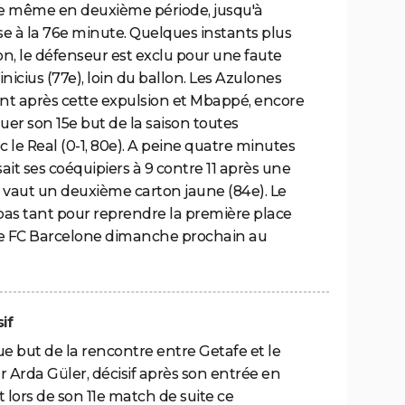
le même en deuxième période, jusqu'à
se à la 76e minute. Quelques instants plus
lon, le défenseur est exclu pour une faute
Vinicius (77e), loin du ballon. Les Azulones
ent après cette expulsion et Mbappé, encore
quer son 15e but de la saison toutes
le Real (0-1, 80e). A peine quatre minutes
ssait ses coéquipiers à 9 contre 11 après une
lui vaut un deuxième carton jaune (84e). Le
as tant pour reprendre la première place
 le FC Barcelone dimanche prochain au
if
que but de la rencontre entre Getafe et le
ar Arda Güler, décisif après son entrée en
ut lors de son 11e match de suite ce