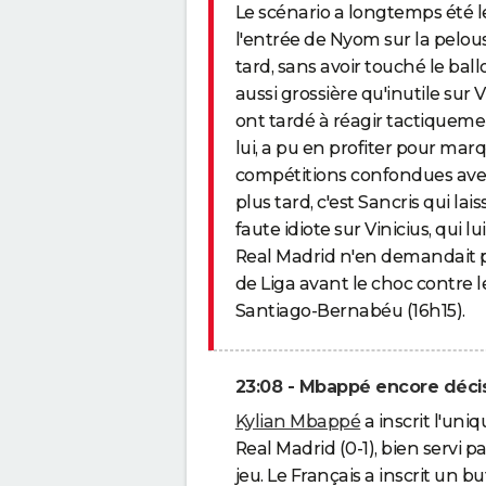
Le scénario a longtemps été 
l'entrée de Nyom sur la pelou
tard, sans avoir touché le bal
aussi grossière qu'inutile sur 
ont tardé à réagir tactiquem
lui, a pu en profiter pour mar
compétitions confondues avec 
plus tard, c'est Sancris qui lai
faute idiote sur Vinicius, qui 
Real Madrid n'en demandait p
de Liga avant le choc contre
Santiago-Bernabéu (16h15).
23:08 - Mbappé encore décis
Kylian Mbappé
a inscrit l'uni
Real Madrid (0-1), bien servi p
jeu. Le Français a inscrit un b