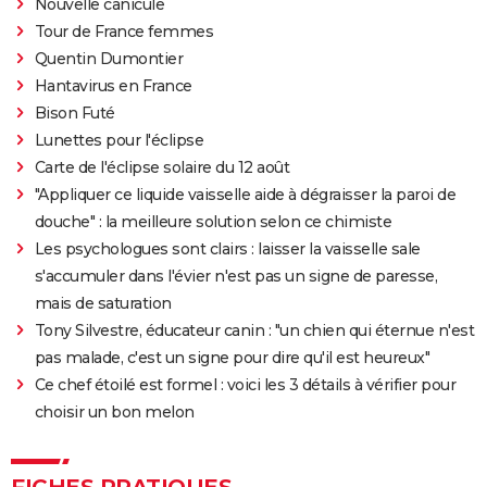
Nouvelle canicule
City break
Voyage de noces
Climat
Destinations
Voyage nature
Forum
+
PHOTO
Tour de France femmes
Quentin Dumontier
GUIDES D'ACHAT
Hantavirus en France
Bison Futé
BONS PLANS
Lunettes pour l'éclipse
CARTE DE VOEUX
Carte de l'éclipse solaire du 12 août
"Appliquer ce liquide vaisselle aide à dégraisser la paroi de
Carte Bonne année
Carte Pâques
Carte de Noël
Carte Saint-Valentin
Carte d'anniversaire
DICTIONNAIRE
douche" : la meilleure solution selon ce chimiste
Biographies
Expressions
Dictionnaire
Citations
Proverbes
PROGRAMME TV
Les psychologues sont clairs : laisser la vaisselle sale
s'accumuler dans l'évier n'est pas un signe de paresse,
COPAINS D'AVANT
mais de saturation
Se connecter
Collèges
Universités
Service militaire
S'inscrire
Lycées
Primaires
Entreprises
Avis de recherche
Tony Silvestre, éducateur canin : "un chien qui éternue n'est
AVIS DE DÉCÈS
pas malade, c'est un signe pour dire qu'il est heureux"
FORUM
Ce chef étoilé est formel : voici les 3 détails à vérifier pour
choisir un bon melon
Lifestyle
Sport
Television
Cinema
Bricolage
Culture
Auto
Voyage