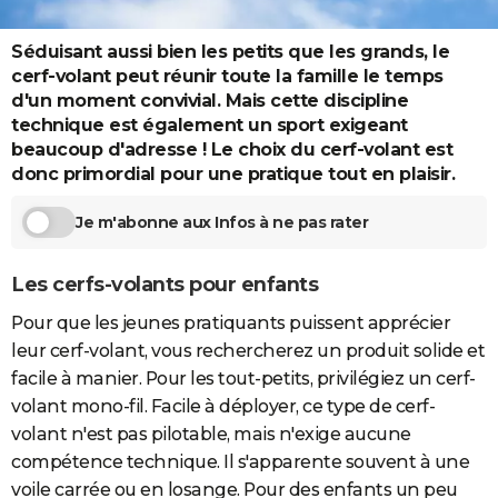
City break
Voyage de noces
Climat
Destinations
Voyage nature
Forum
+
PHOTO
Séduisant aussi bien les petits que les grands, le
GUIDES D'ACHAT
cerf-volant peut réunir toute la famille le temps
d'un moment convivial. Mais cette discipline
BONS PLANS
technique est également un sport exigeant
beaucoup d'adresse ! Le choix du cerf-volant est
CARTE DE VOEUX
donc primordial pour une pratique tout en plaisir.
Carte Bonne année
Carte Pâques
Carte de Noël
Carte Saint-Valentin
Carte d'anniversaire
DICTIONNAIRE
Je m'abonne aux Infos à ne pas rater
Biographies
Expressions
Dictionnaire
Citations
Proverbes
PROGRAMME TV
Les cerfs-volants pour enfants
COPAINS D'AVANT
Pour que les jeunes pratiquants puissent apprécier
Se connecter
Collèges
Universités
Service militaire
S'inscrire
Lycées
Primaires
Entreprises
Avis de recherche
AVIS DE DÉCÈS
leur cerf-volant, vous rechercherez un produit solide et
facile à manier. Pour les tout-petits, privilégiez un cerf-
FORUM
volant mono-fil. Facile à déployer, ce type de cerf-
Lifestyle
Sport
Television
Cinema
Bricolage
Culture
Auto
Voyage
volant n'est pas pilotable, mais n'exige aucune
compétence technique. Il s'apparente souvent à une
voile carrée ou en losange. Pour des enfants un peu