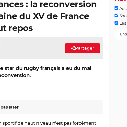
ances : la reconversion
Actu
taine du XV de France
Spo
Les 
ut repos
Partager
e star du rugby français a eu du mal
econversion.
pas rater
n sportif de haut niveau n'est pas forcément