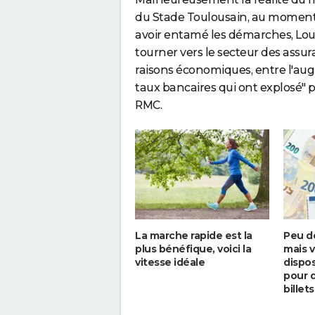
du Stade Toulousain, au moment d
avoir entamé les démarches, Lou
tourner vers le secteur des assura
raisons économiques, entre l'augm
taux bancaires qui ont explosé" po
RMC.
La marche rapide est la
Peu de
plus bénéfique, voici la
mais 
vitesse idéale
dispo
pour d
billets