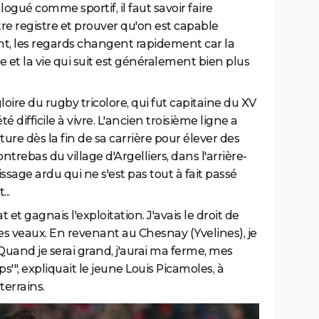
logué comme sportif, il faut savoir faire
e registre et prouver qu'on est capable
t, les regards changent rapidement car la
e et la vie qui suit est généralement bien plus
oire du rugby tricolore, qui fut capitaine du XV
été difficile à vivre. L'ancien troisième ligne a
ture dès la fin de sa carrière pour élever des
ntrebas du village d'Argelliers, dans l'arrière-
sage ardu qui ne s'est pas tout à fait passé
..
et gagnais l'exploitation. J'avais le droit de
des veaux. En revenant au Chesnay (Yvelines), je
'Quand je serai grand, j'aurai ma ferme, mes
", expliquait le jeune Louis Picamoles, à
terrains.