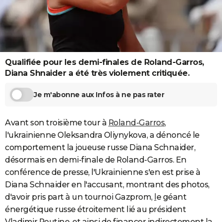
City break
Voyage de noces
Climat
Destinations
Voyage nature
Forum
+
PHOTO
GUIDES D'ACHAT
BONS PLANS
Qualifiée pour les demi-finales de Roland-Garros,
CARTE DE VOEUX
Diana Shnaider a été très violement critiquée.
Carte Bonne année
Carte Pâques
Carte de Noël
Carte Saint-Valentin
Carte d'anniversaire
DICTIONNAIRE
Je m'abonne aux Infos à ne pas rater
Biographies
Expressions
Dictionnaire
Citations
Proverbes
PROGRAMME TV
Avant son troisième tour à
Roland-Garros
,
COPAINS D'AVANT
l'ukrainienne Oleksandra Oliynykova, a dénoncé le
comportement la joueuse russe Diana Schnaider,
Se connecter
Collèges
Universités
Service militaire
S'inscrire
Lycées
Primaires
Entreprises
Avis de recherche
AVIS DE DÉCÈS
désormais en demi-finale de Roland-Garros. En
conférence de presse, l'Ukrainienne s'en est prise à
FORUM
Diana Schnaider en l'accusant, montrant des photos,
Lifestyle
Sport
Television
Cinema
Bricolage
Culture
Auto
Voyage
d'avoir pris part à un tournoi Gazprom,
l
e géant
énergétique russe étroitement lié au président
Vladimir Poutine, et ainsi de financer indirectement la