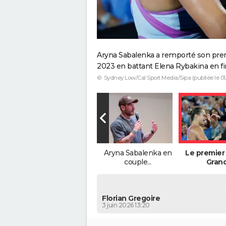
Aryna Sabalenka a remporté son premi
2023 en battant Elena Rybakina en fina
© Sydney Low/Cal Sport Media/Sipa (publiée le 01
Aryna Sabalenka en
Le premier 
couple...
Grand
Florian Gregoire
3 juin 2026 13:20