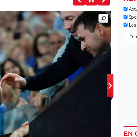
Actu
Spo
Les 
EN 