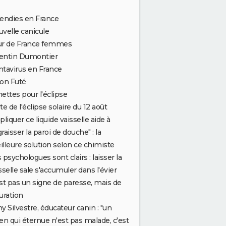
endies en France
velle canicule
ur de France femmes
entin Dumontier
tavirus en France
on Futé
ettes pour l'éclipse
te de l'éclipse solaire du 12 août
pliquer ce liquide vaisselle aide à
raisser la paroi de douche" : la
lleure solution selon ce chimiste
outiens pas la...
 psychologues sont clairs : laisser la
sselle sale s'accumuler dans l'évier
st pas un signe de paresse, mais de
uration
y Silvestre, éducateur canin : "un
en qui éternue n'est pas malade, c'est