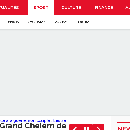
TUALITÉS
SPORT
CULTURE
FINANCE
A
TENNIS
CYCLISME
RUGBY
FORUM
e, son couple... Les secrets d'Aryna Sabalenka
n Grand Chelem de
NEW