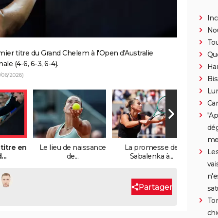
Inc
Nou
To
er titre du Grand Chelem à l'Open d'Australie
Qu
le (4-6, 6-3, 6-4).
Han
/06/2026)
Bis
Lun
Car
"Ap
dég
mei
titre en
Le lieu de naissance
La promesse de
"Je ne s
Les
...
de...
Sabalenka à...
vai
n'e
Partager
sat
Ton
chi