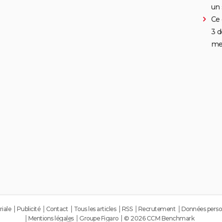
un 
Ce 
3 d
me
riale
Publicité
Contact
Tous les articles
RSS
Recrutement
Données perso
Mentions légales
Groupe Figaro
© 2026 CCM Benchmark