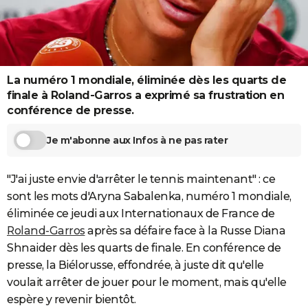
City break
Voyage de noces
Climat
Destinations
Voyage nature
Forum
+
PHOTO
GUIDES D'ACHAT
BONS PLANS
La numéro 1 mondiale, éliminée dès les quarts de
finale à Roland-Garros a exprimé sa frustration en
CARTE DE VOEUX
conférence de presse.
Carte Bonne année
Carte Pâques
Carte de Noël
Carte Saint-Valentin
Carte d'anniversaire
DICTIONNAIRE
Je m'abonne aux Infos à ne pas rater
Biographies
Expressions
Dictionnaire
Citations
Proverbes
PROGRAMME TV
"J'ai juste envie d'arrêter le tennis maintenant" : ce
COPAINS D'AVANT
sont les mots d'Aryna Sabalenka, numéro 1 mondiale,
Se connecter
Collèges
Universités
Service militaire
S'inscrire
Lycées
Primaires
Entreprises
Avis de recherche
AVIS DE DÉCÈS
éliminée ce jeudi aux Internationaux de France de
Roland-Garros
après sa défaire face à la Russe Diana
FORUM
Shnaider dès les quarts de finale. En conférence de
Lifestyle
Sport
Television
Cinema
Bricolage
Culture
Auto
Voyage
presse, la Biélorusse, effondrée, à juste dit qu'elle
voulait arrêter de jouer pour le moment, mais qu'elle
espère y revenir bientôt.