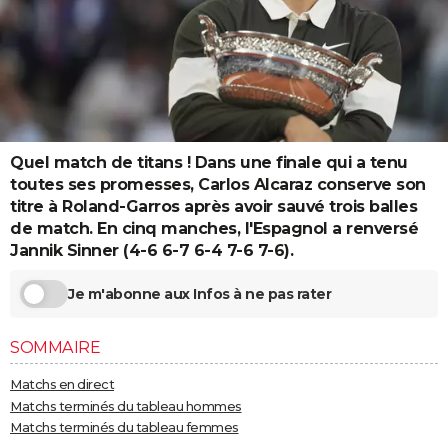
City break
Voyage de noces
Climat
Destinations
Voyage nature
Forum
+
PHOTO
GUIDES D'ACHAT
BONS PLANS
CARTE DE VOEUX
Quel match de titans ! Dans une finale qui a tenu
Carte Bonne année
Carte Pâques
Carte de Noël
Carte Saint-Valentin
Carte d'anniversaire
toutes ses promesses, Carlos Alcaraz conserve son
DICTIONNAIRE
titre à Roland-Garros après avoir sauvé trois balles
Biographies
Expressions
Dictionnaire
Citations
Proverbes
PROGRAMME TV
de match. En cinq manches, l'Espagnol a renversé
Jannik Sinner (4-6 6-7 6-4 7-6 7-6).
COPAINS D'AVANT
Je m'abonne aux Infos à ne pas rater
Se connecter
Collèges
Universités
Service militaire
S'inscrire
Lycées
Primaires
Entreprises
Avis de recherche
AVIS DE DÉCÈS
SOMMAIRE
FORUM
Lifestyle
Sport
Television
Cinema
Bricolage
Culture
Auto
Voyage
Matchs en direct
Matchs terminés du tableau hommes
Matchs terminés du tableau femmes