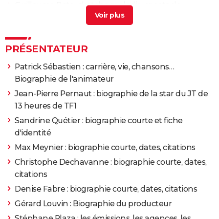
Guillaume Bats : sketchs, maladie, spectacle...
Biographie de l'humoriste
> Guide
Igor et Grichka Bogdanoff : biographie des jumeaux
scientifiques du PAF
> Guide
PRÉSENTATEUR
Fort Boyard : Olivier Minne officiellement remplacé,
Patrick Sébastien : carrière, vie, chansons…
on a failli ne pas vous donner le nom du nouveau
Biographie de l'animateur
présentateur
> Guide
Jean-Pierre Pernaut : biographie de la star du JT de
13 heures de TF1
Sandrine Quétier : biographie courte et fiche
d'identité
Max Meynier : biographie courte, dates, citations
Christophe Dechavanne : biographie courte, dates,
citations
Denise Fabre : biographie courte, dates, citations
Gérard Louvin : Biographie du producteur
Stéphane Plaza : les émissions, les agences, les