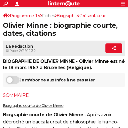
ACTUALITÉS
Connexion
S'inscrire
Programme TV
Fiches
Biographie
Présentateur
Rechercher
Société
Education
Villes
Politique
Faits Divers
Monde
+
SPORT
Olivier Minne : biographie courte,
Football
Cyclisme
Forum
Coupe du monde 2026
Tennis
Rugby
CULTURE
dates, citations
TNT
Cinéma
Musique
Programme TV
Streaming
Sorties cinéma
+
FINANCE
La Rédaction
6 février 2019 12:32
Impôts
Immobilier
Banque
Crédit
Retraite
Epargne
Risques naturels par ville
Assurance
AUTO
BIOGRAPHIE DE OLIVIER MINNE - Olivier Minne est né
Réserver un essai
Berlines
Forum auto
Essais
Citadines
SUV
+
HIGH-TECH
le 18 mars 1967 à Bruxelles (Belgique).
Meilleur smartphone
Ordinateurs
Guide high-tech
Mobiles
Internet
Jeux vidéo
+
BRICOLAGE
Je m'abonne aux Infos à ne pas rater
Aménagement intérieur
Cuisine
Jardinage
+
Forum
Extérieur
Salle de bains
Rangement
WEEK-END
SOMMAIRE
Escapades
Expositions
Week-end nature
Guides de France
Patrimoine
Musées
+
LIFESTYLE
Biographie courte de Olivier Minne
Bien-être
Mode
+
Art de vivre
Loisirs
Modes de vie
SANTE
Biographie courte de Olivier Minne
- Après avoir
décroché un baccalauréat de philosophie, le franco-
Guide de la santé
Médicaments
+
Alimentation
Maladies
Sommeil
VOYAGE