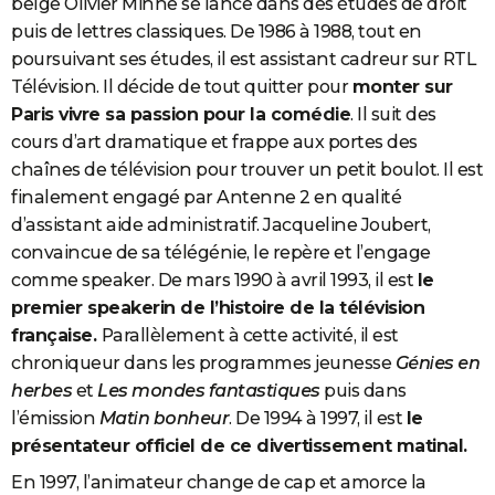
belge Olivier Minne se lance dans des études de droit
City break
Voyage de noces
Climat
Destinations
Voyage nature
Forum
+
PHOTO
puis de lettres classiques. De 1986 à 1988, tout en
poursuivant ses études, il est assistant cadreur sur RTL
GUIDES D'ACHAT
Télévision. Il décide de tout quitter pour
monter sur
Paris vivre sa passion pour la comédie
. Il suit des
BONS PLANS
cours d’art dramatique et frappe aux portes des
CARTE DE VOEUX
chaînes de télévision pour trouver un petit boulot. Il est
finalement engagé par Antenne 2 en qualité
Carte Bonne année
Carte Pâques
Carte de Noël
Carte Saint-Valentin
Carte d'anniversaire
DICTIONNAIRE
d’assistant aide administratif. Jacqueline Joubert,
Biographies
Expressions
Dictionnaire
Citations
Proverbes
PROGRAMME TV
convaincue de sa télégénie, le repère et l’engage
comme speaker. De mars 1990 à avril 1993, il est
le
COPAINS D'AVANT
premier speakerin de l’histoire de la télévision
française.
Parallèlement à cette activité, il est
Se connecter
Collèges
Universités
Service militaire
S'inscrire
Lycées
Primaires
Entreprises
Avis de recherche
AVIS DE DÉCÈS
chroniqueur dans les programmes jeunesse
Génies en
FORUM
herbes
et
Les mondes fantastiques
puis dans
l’émission
Matin bonheur
. De 1994 à 1997, il est
le
Lifestyle
Sport
Television
Cinema
Bricolage
Culture
Auto
Voyage
présentateur officiel de ce divertissement matinal.
En 1997, l’animateur change de cap et amorce la