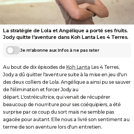
City break
Voyage de noces
Climat
Destinations
Voyage nature
Forum
+
PHOTO
GUIDES D'ACHAT
La stratégie de Lola et Angélique a porté ses fruits.
BONS PLANS
Jody quitte l'aventure dans Koh Lanta Les 4 Terres.
CARTE DE VOEUX
Je m'abonne aux Infos à ne pas rater
Carte Bonne année
Carte Pâques
Carte de Noël
Carte Saint-Valentin
Carte d'anniversaire
DICTIONNAIRE
Biographies
Expressions
Dictionnaire
Citations
Proverbes
Au bout de dix épisodes de
Koh Lanta
Les 4 Terres,
PROGRAMME TV
Jody a dû quitter l'aventure suite à la mise en jeu d'un
COPAINS D'AVANT
des deux colliers de Lola. Angélique a ainsi pu se sauver
de l'élimination et forcer Jody au
Se connecter
Collèges
Universités
Service militaire
S'inscrire
Lycées
Primaires
Entreprises
Avis de recherche
AVIS DE DÉCÈS
départ. L'ostréicultrice, qui venait de récupérer
FORUM
beaucoup de nourriture pour ses coéquipiers, a été
surprise par ce coup du sort mais ne semble pas
Lifestyle
Sport
Television
Cinema
Bricolage
Culture
Auto
Voyage
agacée pour autant. Elle nous a livré son sentiment au
terme de son aventure lors d'un entretien.