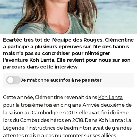
City break
Voyage de noces
Climat
Destinations
Voyage nature
Forum
+
PHOTO
GUIDES D'ACHAT
BONS PLANS
Ecartée très tôt de l'équipe des Rouges, Clémentine
CARTE DE VOEUX
a participé à plusieurs épreuves sur l'île des bannis
mais n'a pas su concrétiser pour réintégrer
Carte Bonne année
Carte Pâques
Carte de Noël
Carte Saint-Valentin
Carte d'anniversaire
DICTIONNAIRE
l'aventure Koh Lanta. Elle revient pour nous sur son
parcours dans cette interview.
Biographies
Expressions
Dictionnaire
Citations
Proverbes
PROGRAMME TV
Je m'abonne aux Infos à ne pas rater
COPAINS D'AVANT
Se connecter
Collèges
Universités
Service militaire
S'inscrire
Lycées
Primaires
Entreprises
Avis de recherche
AVIS DE DÉCÈS
Cette année, Clémentine revenait dans
Koh Lanta
pour la troisième fois en cinq ans. Arrivée deuxième de
FORUM
la saison au Cambodge en 2017, elle avait fini dixième
Lifestyle
Sport
Television
Cinema
Bricolage
Culture
Auto
Voyage
lors du Combat des héros en 2018. Dans Koh Lanta : La
Légende, l'instructrice de badminton avait de grandes
attentes mais n'a pas pu compter sur ses alliées