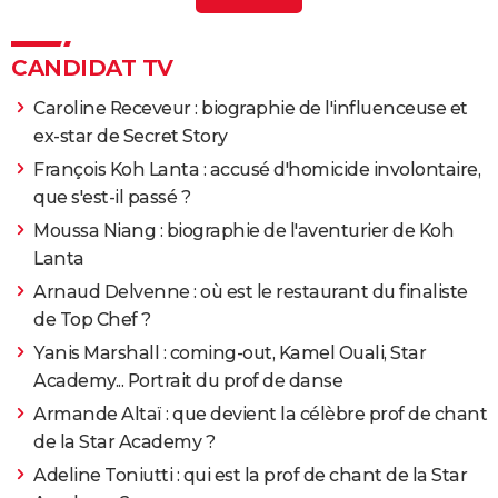
Koh-lanta
> Guide
Clémence éliminée de Koh Lanta : "J'aurais aimé
CANDIDAT TV
expliquer à Coumba" [INTERVIEW]
> Guide
Caroline Receveur : biographie de l'influenceuse et
ex-star de Secret Story
François Koh Lanta : accusé d'homicide involontaire,
que s'est-il passé ?
Moussa Niang : biographie de l'aventurier de Koh
Lanta
Arnaud Delvenne : où est le restaurant du finaliste
de Top Chef ?
Yanis Marshall : coming-out, Kamel Ouali, Star
Academy... Portrait du prof de danse
Armande Altaï : que devient la célèbre prof de chant
de la Star Academy ?
Adeline Toniutti : qui est la prof de chant de la Star