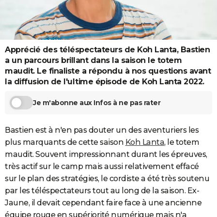
City break
Voyage de noces
Climat
Destinations
Voyage nature
Forum
+
PHOTO
GUIDES D'ACHAT
Apprécié des téléspectateurs de Koh Lanta, Bastien
BONS PLANS
a un parcours brillant dans la saison le totem
CARTE DE VOEUX
maudit. Le finaliste a répondu à nos questions avant
la diffusion de l'ultime épisode de Koh Lanta 2022.
Carte Bonne année
Carte Pâques
Carte de Noël
Carte Saint-Valentin
Carte d'anniversaire
DICTIONNAIRE
Je m'abonne aux Infos à ne pas rater
Biographies
Expressions
Dictionnaire
Citations
Proverbes
PROGRAMME TV
COPAINS D'AVANT
Bastien est à n'en pas douter un des aventuriers les
plus marquants de cette saison
Koh Lanta
, le totem
Se connecter
Collèges
Universités
Service militaire
S'inscrire
Lycées
Primaires
Entreprises
Avis de recherche
AVIS DE DÉCÈS
maudit. Souvent impressionnant durant les épreuves,
très actif sur le camp mais aussi relativement effacé
FORUM
sur le plan des stratégies, le cordiste a été très soutenu
Lifestyle
Sport
Television
Cinema
Bricolage
Culture
Auto
Voyage
par les téléspectateurs tout au long de la saison. Ex-
Jaune, il devait cependant faire face à une ancienne
équipe rouge en supériorité numérique mais n'a