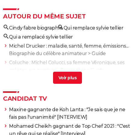
AUTOUR DU MÊME SUJET
Cindy fabre biographie
Qui remplace sylvie tellier
Qui a remplacé sylvie tellier
Michel Drucker : maladie, santé, femme, émissions...
Biographie du célèbre animateur
> Guide
Coluche : Michel Colucci, sa femme Véronique, ses
galères, ses passions... Biographie
> Guide
Nagui : femme, salaire, émissions... Tout sur le
présentateur vedette
> Guide
Evelyne Dhéliat : mari, maladie... Biographie de la
CANDIDAT TV
présentatrice météo
> Guide
Maxine gagnante de Koh Lanta : "Je sais que je ne
Pierre Palmade : théâtre, drogue, homosexualité...
fais pas l'unanimité" [INTERVIEW]
Biographie du comédien
> Guide
Mohamed Cheikh gagnant de Top Chef 2021 : "C'est
un rêve qui se réalise" [Interview]