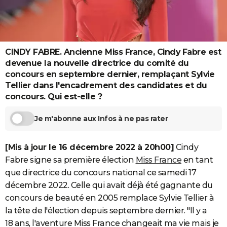
City break
Voyage de noces
Climat
Destinations
Voyage nature
Forum
+
PHOTO
GUIDES D'ACHAT
CINDY FABRE. Ancienne Miss France, Cindy Fabre est
BONS PLANS
devenue la nouvelle directrice du comité du
CARTE DE VOEUX
concours en septembre dernier, remplaçant Sylvie
Tellier dans l'encadrement des candidates et du
Carte Bonne année
Carte Pâques
Carte de Noël
Carte Saint-Valentin
Carte d'anniversaire
DICTIONNAIRE
concours. Qui est-elle ?
Biographies
Expressions
Dictionnaire
Citations
Proverbes
PROGRAMME TV
Je m'abonne aux Infos à ne pas rater
COPAINS D'AVANT
[Mis à jour le 16 décembre 2022 à 20h00]
Cindy
Se connecter
Collèges
Universités
Service militaire
S'inscrire
Lycées
Primaires
Entreprises
Avis de recherche
AVIS DE DÉCÈS
Fabre signe sa première élection
Miss France
en tant
que directrice du concours national ce samedi 17
FORUM
décembre 2022. Celle qui avait déjà été gagnante du
Lifestyle
Sport
Television
Cinema
Bricolage
Culture
Auto
Voyage
concours de beauté en 2005 remplace Sylvie Tellier à
la tête de l'élection depuis septembre dernier. "Il y a
18 ans, l'aventure Miss France changeait ma vie mais je