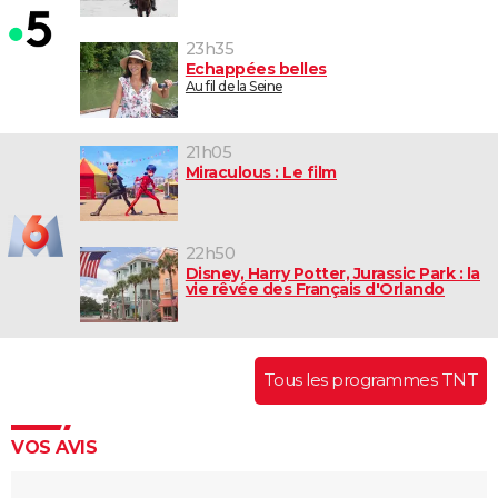
23h35
Echappées belles
Au fil de la Seine
21h05
Miraculous : Le film
22h50
Disney, Harry Potter, Jurassic Park : la
vie rêvée des Français d'Orlando
Tous les programmes TNT
VOS AVIS