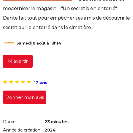
City break
Voyage de noces
Climat
Destinations
Voyage nature
Forum
+
PHOTO
moderniser le magasin. - "Un secret bien enterré".
Dante fait tout pour empêcher ses amis de découvrir le
GUIDES D'ACHAT
secret qu'il a enterré dans le cimetière...
BONS PLANS
CARTE DE VOEUX
Samedi 8 août à 18h14
Carte Bonne année
Carte Pâques
Carte de Noël
Carte Saint-Valentin
Carte d'anniversaire
DICTIONNAIRE
M'avertir
Biographies
Expressions
Dictionnaire
Citations
Proverbes
PROGRAMME TV
COPAINS D'AVANT
17 avis
Se connecter
Collèges
Universités
Service militaire
S'inscrire
Lycées
Primaires
Entreprises
Avis de recherche
AVIS DE DÉCÈS
Donner mon avis
FORUM
Lifestyle
Sport
Television
Cinema
Bricolage
Culture
Auto
Voyage
Durée
23 minutes
Année de création
2024