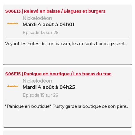
City break
Voyage de noces
Climat
Destinations
Voyage nature
Forum
+
PHOTO
S06E13 | Relevé en baisse / Blagues et burgers
Nickelodéon
GUIDES D'ACHAT
mardi 4 août à 04h01
BONS PLANS
Episode 13 sur 26
Voyant les notes de Lori baisser, les enfants Loud agissent...
CARTE DE VOEUX
Carte Bonne année
Carte Pâques
Carte de Noël
Carte Saint-Valentin
Carte d'anniversaire
DICTIONNAIRE
Biographies
Expressions
Dictionnaire
Citations
Proverbes
PROGRAMME TV
S06E15 | Panique en boutique / Les tracas du trac
COPAINS D'AVANT
Nickelodéon
mardi 4 août à 04h25
Se connecter
Collèges
Universités
Service militaire
S'inscrire
Lycées
Primaires
Entreprises
Avis de recherche
AVIS DE DÉCÈS
Episode 15 sur 26
FORUM
"Panique en boutique". Rusty garde la boutique de son père...
Lifestyle
Sport
Television
Cinema
Bricolage
Culture
Auto
Voyage