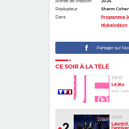
Année de création
2024
Réalisateur
Sherm Cohen,
Dans
Programme J
Nickelodéon
Partager sur Fa
CE SOIR À LA TÉLÉ
21h10
Le jeu
21h10
Laurent 
l'anniver