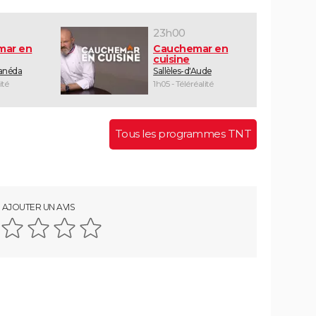
23h00
mar en
Cauchemar en
cuisine
Canéda
Sallèles-d'Aude
ité
1h05 - Téléréalité
Tous les programmes TNT
AJOUTER UN AVIS