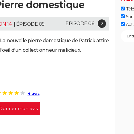
Pierre domestique
Télé
Sort
ÉPISODE 06
ON 14
| ÉPISODE 05
Act
La nouvelle pierre domestique de Patrick attire
l'oeil d'un collectionneur malicieux.
4 avis
Donner mon avis