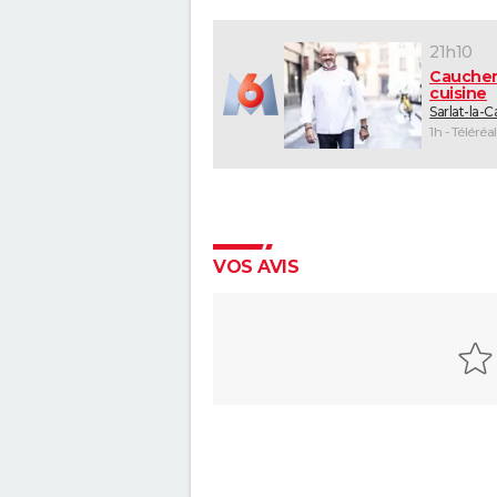
21h10
Cauche
cuisine
Sarlat-la-
1h - Téléréal
VOS AVIS