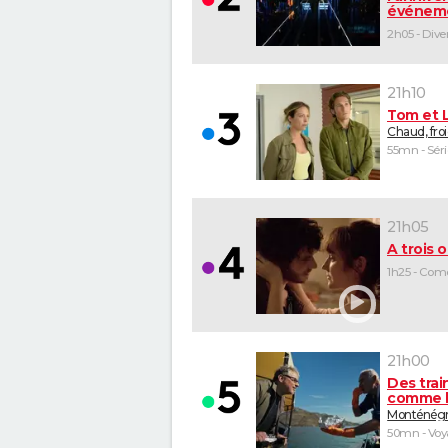
événem
21h10
Tom et 
Chaud, fro
55mn - Séri
21h05
A trois o
1h25 - Com
21h00
Des trai
comme l
Monténég
50mn - Vo