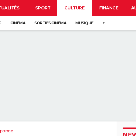
TUALITÉS
SPORT
CULTURE
FINANCE
A
G
CINÉMA
SORTIES CINÉMA
MUSIQUE
+
éponge
NEW