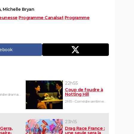
 Michelle Bryan
eunesse
Programme Canalsat
Programme
cebook
22h55
Coup de foudre à
Notting Hill
1h45 - Comédie dramatique
2h15 - Comédie sentimentale
23h15
Gerra,
Drag Race France :
saire-
une seule sera la