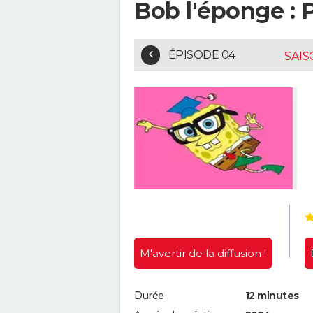
Bob l'éponge : 
ÉPISODE 04
SAIS
M'avertir
de la diffusion !
Durée
12 minutes