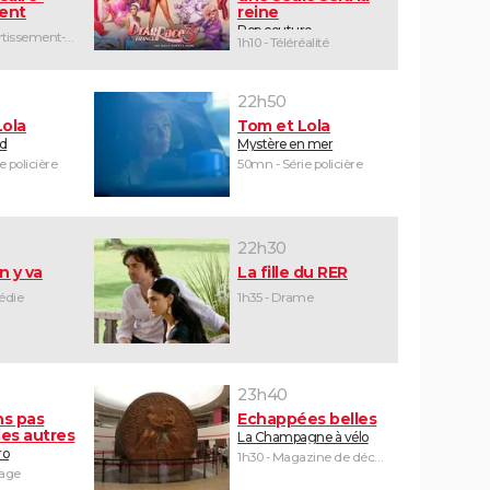
ent
reine
Pop couture
2h05 - Divertissement-humour
1h10 - Téléréalité
22h50
Lola
Tom et Lola
id
Mystère en mer
e policière
50mn - Série policière
22h30
n y va
La fille du RER
édie
1h35 - Drame
23h40
ns pas
Echappées belles
es autres
La Champagne à vélo
ro
1h30 - Magazine de découvertes
yage