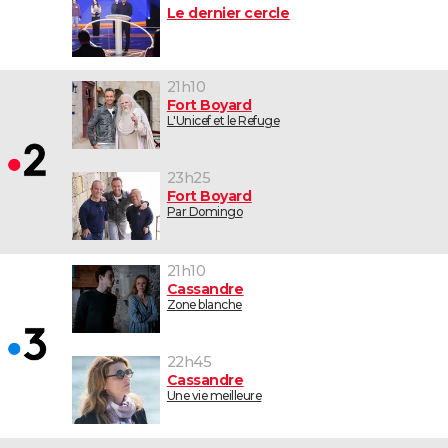
Le dernier cercle
21h10
Fort Boyard
L'Unicef et le Refuge
23h25
Fort Boyard
Par Domingo
21h10
Cassandre
Zone blanche
22h45
Cassandre
Une vie meilleure