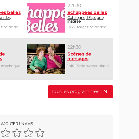
22h30
es belles
Echappées belles
défi des
Catalogne, l'Espagne
inspirée
1h30 - Magazine de découvertes
1h35 - Magazine de découvertes
22h30
de
Scènes de
s
ménages
humoristique
1h10 - Série humoristique
Tous les programmes TNT
AJOUTER UN AVIS