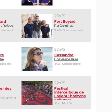
23h25
yard
Fort Boyard
 le Refuge
Par Domingo
rtissement
1h45 - Divertissement
22h45
re
Cassandre
che
Une vie meilleure
 policière
1h35 - Série policière
22h25
er des
Festival
interceltique de
Lorient : horizons
1h25 - Comédie dramatique
celtiques
1h35 - Musical