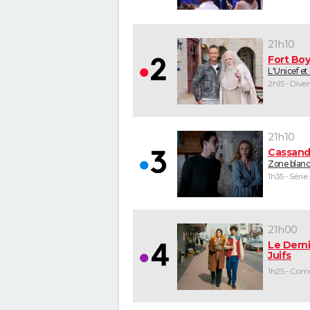
21h10
Fort Bo
L'Unicef et
2h15 - Dive
21h10
Cassand
Zone blan
1h35 - Série
21h00
Le Derni
Juifs