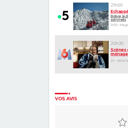
21h00
Echappé
Bolivie, le 
sommets
20h30
Scènes 
ménage
2h - Série 
VOS AVIS