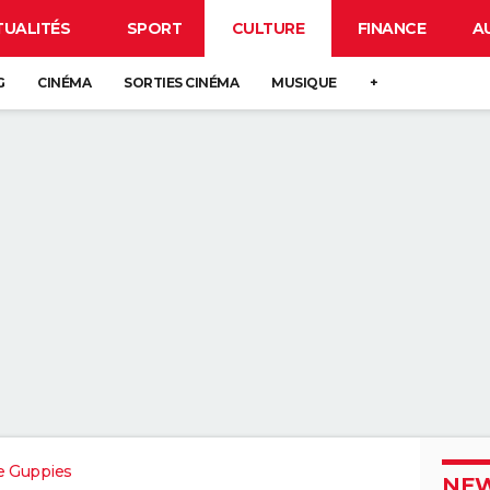
TUALITÉS
SPORT
CULTURE
FINANCE
A
G
CINÉMA
SORTIES CINÉMA
MUSIQUE
+
e Guppies
NEW