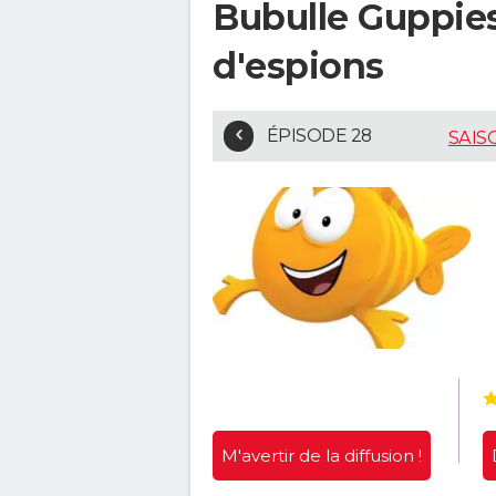
Bubulle Guppies 
d'espions
ÉPISODE 28
SAIS
M'avertir
de la diffusion !