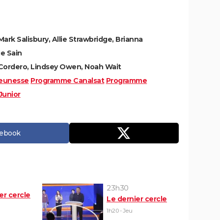
Mark Salisbury, Allie Strawbridge, Brianna
ie Sain
-Cordero, Lindsey Owen, Noah Wait
eunesse
Programme Canalsat
Programme
Junior
cebook
23h30
er cercle
Le dernier cercle
1h20 - Jeu