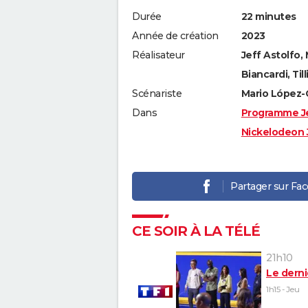
Durée
22 minutes
Année de création
2023
Réalisateur
Jeff Astolfo, 
Biancardi, Till
Scénariste
Mario López
Dans
Programme J
Nickelodeon 
Partager sur Fa
CE SOIR À LA TÉLÉ
21h10
Le derni
1h15 - Jeu