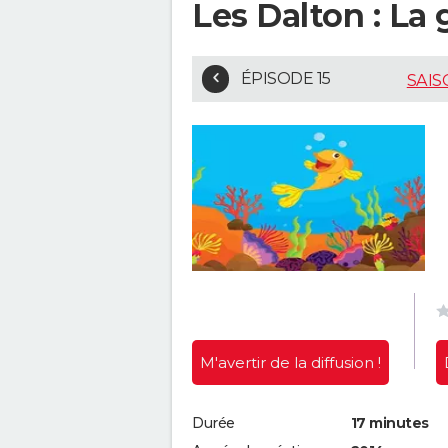
Les Dalton : La 
ÉPISODE 15
SAIS
M'avertir
de la diffusion !
Durée
17 minutes