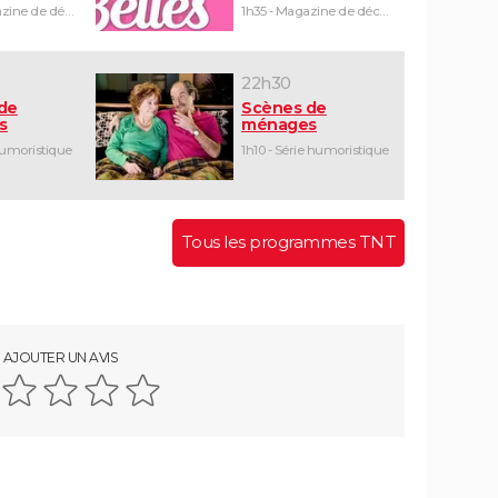
1h30 - Magazine de découvertes
1h35 - Magazine de découvertes
22h30
de
Scènes de
s
ménages
humoristique
1h10 - Série humoristique
Tous les programmes TNT
AJOUTER UN AVIS