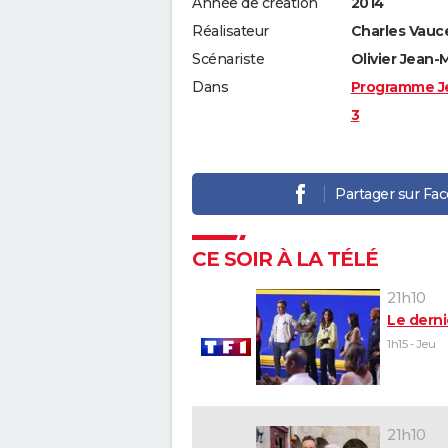
Année de création
2014
Réalisateur
Charles Vauce
Scénariste
Olivier Jean-
Dans
Programme J
3
Partager sur Fa
CE SOIR À LA TÉLÉ
21h10
Le derni
1h15 - Jeu
21h10