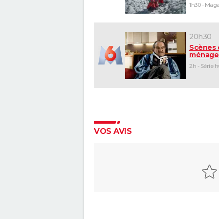
20h30
Scènes 
ménage
2h - Série 
VOS AVIS