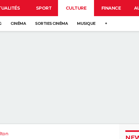
TUALITÉS
SPORT
CULTURE
FINANCE
A
G
CINÉMA
SORTIES CINÉMA
MUSIQUE
+
lton
NEW