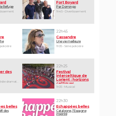
yard
Fort Boyard
 le Refuge
Par Domingo
rtissement
1h45 - Divertissement
22h45
re
Cassandre
che
Une vie meilleure
 policière
1h35 - Série policière
22h25
er des
Festival
interceltique de
Lorient : horizons
1h25 - Comédie dramatique
celtiques
1h35 - Musical
22h30
es belles
Echappées belles
défi des
Catalogne, l'Espagne
inspirée