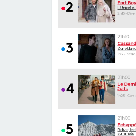
Fort Bo
L'Unicef et
2h15 - Dive
21h10
Cassand
Zone blan
1h35 - Série
21h00
Le Derni
Juifs
21h00
Echappé
Bolivie, le 
sommets