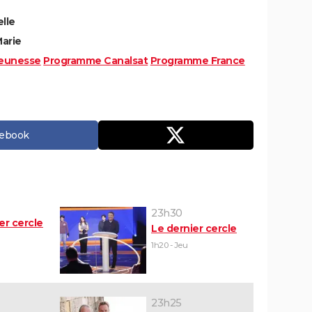
lle
Marie
eunesse
Programme Canalsat
Programme France
cebook
23h30
er cercle
Le dernier cercle
1h20 - Jeu
23h25