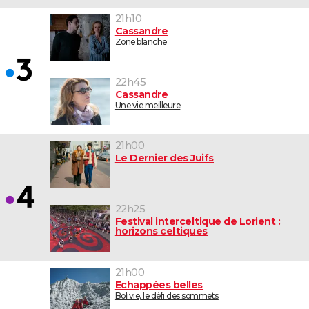
21h10
Cassandre
Zone blanche
22h45
Cassandre
Une vie meilleure
21h00
Le Dernier des Juifs
22h25
Festival interceltique de Lorient :
horizons celtiques
21h00
Echappées belles
Bolivie, le défi des sommets