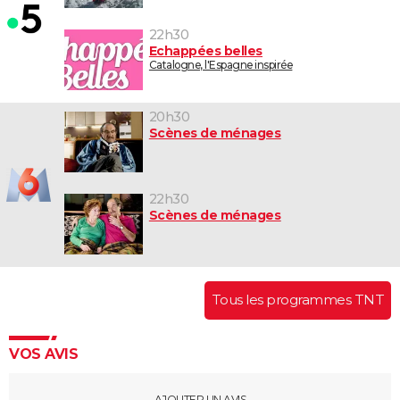
22h30
Echappées belles
Catalogne, l'Espagne inspirée
20h30
Scènes de ménages
22h30
Scènes de ménages
Tous les programmes TNT
VOS AVIS
AJOUTER UN AVIS