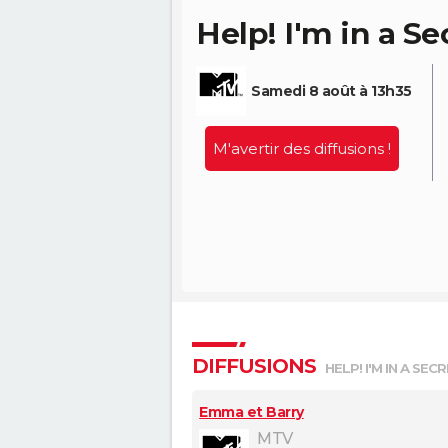
Help! I'm in a Se
Samedi 8 août à 13h35
M'avertir des diffusions !
DIFFUSIONS
HELP! I'M IN A SEC
Emma et Barry
MTV