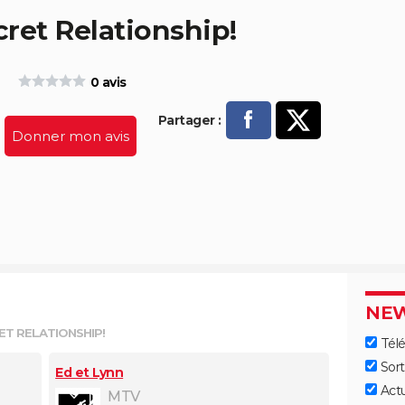
cret Relationship!
0 avis
Partager :
Donner mon avis
P
arta
ger
sur
Fac
NEW
RET RELATIONSHIP!
Télé
eb
Sort
Ed et Lynn
ook
Act
MTV