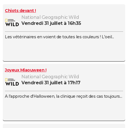
City break
Voyage de noces
Climat
Destinations
Voyage nature
Forum
+
PHOTO
Chiots devant !
National Geographic Wild
GUIDES D'ACHAT
vendredi 31 juillet à 16h35
BONS PLANS
Les vétérinaires en voient de toutes les couleurs ! L'oeil...
CARTE DE VOEUX
Carte Bonne année
Carte Pâques
Carte de Noël
Carte Saint-Valentin
Carte d'anniversaire
DICTIONNAIRE
Biographies
Expressions
Dictionnaire
Citations
Proverbes
PROGRAMME TV
Joyeux Miaouween !
COPAINS D'AVANT
National Geographic Wild
vendredi 31 juillet à 17h17
Se connecter
Collèges
Universités
Service militaire
S'inscrire
Lycées
Primaires
Entreprises
Avis de recherche
AVIS DE DÉCÈS
A l'approche d'Halloween, la clinique reçoit des cas toujours...
FORUM
Lifestyle
Sport
Television
Cinema
Bricolage
Culture
Auto
Voyage