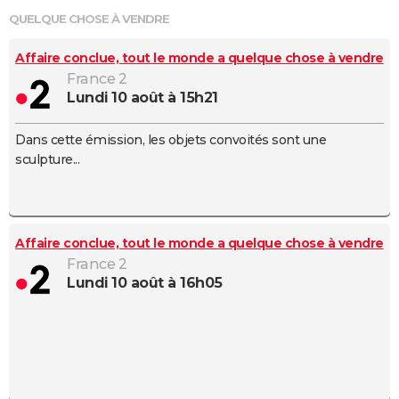
City break
Voyage de noces
Climat
Destinations
Voyage nature
Forum
+
QUELQUE CHOSE À VENDRE
PHOTO
Affaire conclue, tout le monde a quelque chose à vendre
GUIDES D'ACHAT
France 2
BONS PLANS
lundi 10 août à 15h21
CARTE DE VOEUX
Dans cette émission, les objets convoités sont une
sculpture...
Carte Bonne année
Carte Pâques
Carte de Noël
Carte Saint-Valentin
Carte d'anniversaire
DICTIONNAIRE
Biographies
Expressions
Dictionnaire
Citations
Proverbes
PROGRAMME TV
COPAINS D'AVANT
Affaire conclue, tout le monde a quelque chose à vendre
France 2
Se connecter
Collèges
Universités
Service militaire
S'inscrire
Lycées
Primaires
Entreprises
Avis de recherche
AVIS DE DÉCÈS
lundi 10 août à 16h05
FORUM
Lifestyle
Sport
Television
Cinema
Bricolage
Culture
Auto
Voyage