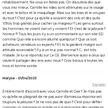
rétablissement. Ne vous en faites pas. On discutera dès que
vous irez mieux. Camille les rides sont atténuées sur le visage
et avec le botox et le maquillage. Mais sur les bras et le cou,pas
du tout !! C'est pour ça qu'elle a souvent des cols et des pulls
10fois trop grands pour cacher sa maigreur !! Les gens surtout
les hommes ne voient rien et y croient !! Et c'est de la jalousie !!
horreur !!! Tous les jours il y a un commentaire sur son site SD
comme Quoi elle a encore allumé quelqu'un !! Que ce soit
acheteurs, vendeurs ou experts !! Et ils la gardent malgré son
attitude excecrable !! Il y a un truc pas normal !! C... est très
malade. Je lui ai répondu sur Le GS. Bienvenue aussi à ceux qui
veulent partager des avis avec nous !! Gros bisous à toutes les
trois et bonne soirée.
Maryse - 01/04/2023
Signaler
Entièrement d'accord avec vous Camille et Gee !! Je n'ais pas
vu qu'elle se plaignait de ne pas avoir d'amies,sa réponse est
toujours la jalousie !! Je ne vois pas de quoi !! C'est pour défiler
comme un mannequin qu'elle va à la rencontre des vendeurs.