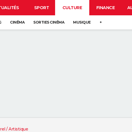
TUALITÉS
SPORT
CULTURE
FINANCE
A
G
CINÉMA
SORTIES CINÉMA
MUSIQUE
+
rel / Artistique