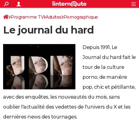
ACTUALITÉS
Connexion
S'inscrire
Programme TV
Adultes
Pornographique
Rechercher
Société
Education
Villes
Politique
Faits Divers
Monde
+
SPORT
Le journal du hard
Football
Cyclisme
Forum
Coupe du monde 2026
Tennis
Rugby
CULTURE
TNT
Cinéma
Musique
Programme TV
Streaming
Sorties cinéma
+
FINANCE
Depuis 1991, Le
Impôts
Immobilier
Banque
Crédit
Retraite
Epargne
Risques naturels par ville
Assurance
Journal du hard fait le
AUTO
tour de la culture
Réserver un essai
Berlines
Forum auto
Essais
Citadines
SUV
+
HIGH-TECH
porno, de manière
Meilleur smartphone
Ordinateurs
Guide high-tech
Mobiles
Internet
Jeux vidéo
+
BRICOLAGE
pop, chic et pétillante,
Aménagement intérieur
Cuisine
Jardinage
+
Forum
Extérieur
Salle de bains
Rangement
WEEK-END
avec des enquêtes, les nouveautés du mois, sans
oublier l'actualité des vedettes de l'univers du X et les
Escapades
Expositions
Week-end nature
Guides de France
Patrimoine
Musées
+
LIFESTYLE
dernières news des tournages.
Bien-être
Mode
+
Art de vivre
Loisirs
Modes de vie
SANTE
Guide de la santé
Médicaments
+
Alimentation
Maladies
Sommeil
VOYAGE