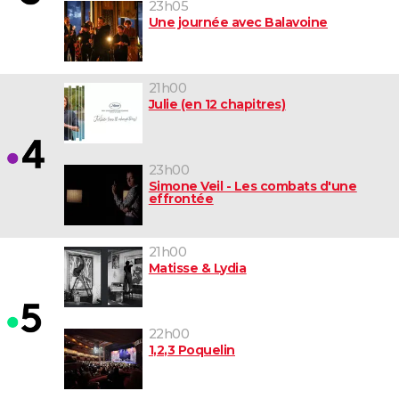
23h05
Une journée avec Balavoine
21h00
Julie (en 12 chapitres)
23h00
Simone Veil - Les combats d'une
effrontée
21h00
Matisse & Lydia
22h00
1,2,3 Poquelin