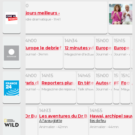
13h30
Des jours meilleurs
Comédie dramatique - 1h41
14h00
14h34
15h00
15h15
1
enne
Quotidienne
ews La Quotidienne
Europe le debrief
12 minutes with
Europe le debrief
Europe le
E
 - 30mn
Journal - 34mn
Magazine d'actualité - 26mn
Journal - 15mn
Journal - 15
J
14h00
14h15
14h45
15h00
15h15
15h21
1
direct : le journal
Paris direct : le journal
Reporters plus
En tête à tête
Autour du monde :
#Pas2qua
Focus
A
 - 30mn
Journal - 15mn
Magazine de reportages - 30mn
Talk show - 15mn
Journal - 15mn
Magazine de 
Magazine
J
14h13
14h55
 Bottoms
ventures du Dr Buckeye Bottoms
Les aventures du Dr Buckeye Bottoms
Hawai, archipel sauv
 l'île Maui
À l'aveuglette
Iles de feu
er - 44mn
Animalier - 42mn
Animalier - 44mn