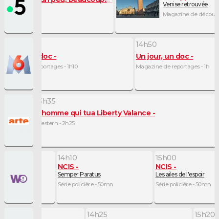
Venise retrouvée
é - 1h05
Magazine de découver
h35
13h40
14h50
ènes de ménages
Un jour, un doc
Un jour, un doc
ie humoristique - 5mn
Magazine de reportages - 1h10
Magazine de reportages - 1h
13h35
ales de l'innovation
L'homme qui tua Liberty Valance
Western - 2h25
14h10
15h00
NCIS
NCIS
Semper Paratus
Les ailes de l'espoir
Série policière - 50mn
Série policière - 50mn
14h25
15h20