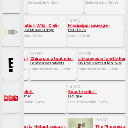
 - 35mn
ristique - 4mn
Série policière - 50mn
Série policière - 54mn
13h50
14h40
1
Destination Wild : Chili
Mississippi sauvage
M
Une Terre d'un autre temps
Delta Blues
L'
Découvertes - 50mn
Nature - 50mn
A
14h07
14h49
rgie à tout prix
Chirurgie à tout prix
L'incroyable famille Kar
e d'implants
Le retour des patients
Nouveaux amis et le bunker
e téléréalité - 36mn
Série de téléréalité - 42mn
Série de téléréalité - 46mn
13h45
14h40
Sous le soleil
Sous le soleil
our
Le choix d'aimer
La fugue
- 30mn
Série sentimentale - 55mn
Série sentimentale - 55mn
13h24
14h40
Amélie et la Métaphysique des tubes
The Phoenicia