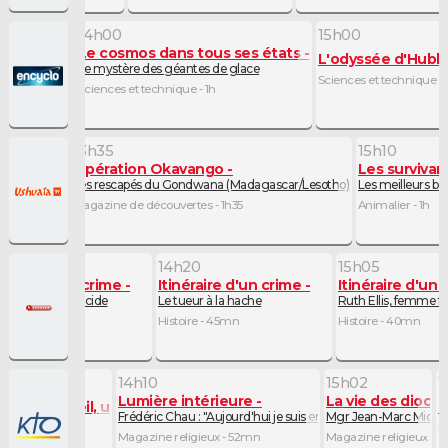
14h00
15h00
s ses états
Le cosmos dans tous ses états
L'odyssée d'Hubble
au foyer
Le mystère des géantes de glace
Sciences et technique -
5mn
Sciences et technique - 1h
13h35
15h10
Opération Okavango
Les survivan
Les rescapés du Gondwana (Madagascar/Lesotho)
Les meilleurs bâ
Magazine de découvertes - 1h35
Animalier - 1h
h35
14h20
15h05
conde Guerre mondiale
néraire d'un crime
Itinéraire d'un crime
Itinéraire d'un 
ueur au bain d'acide
Le tueur à la hache
Ruth Ellis, femme fa
oire - 45mn
Histoire - 45mn
Histoire - 40mn
14h10
15h02
1
Lumière intérieure
La vie des diocè
e Frère Soleil, un printemps franciscain pour le monde
C
s
ent Fernandel
Frédéric Chau : "Aujourd'hui je suis en paix"
Mgr Jean-Marc Micas -
E
Magazine religieux - 52mn
Magazine religieux - 