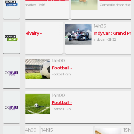
Film d'animation - 1h16
Comédie dramatique 
14h35
s Greatest Rivalry
IndyCar : Grand Pri
Indycar - 2h32
14h00
Football
Football - 2h
14h00
Football
Football - 2h
14h00
14h15
15h0