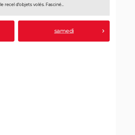
le recel d'objets volés. Fasciné...
samedi