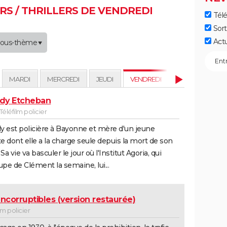
S / THRILLERS DE VENDREDI
Télé
Sort
Act
ous-thème
MARDI
MERCREDI
JEUDI
VENDREDI
SAMEDI
D
dy Etcheban
 Téléfilm policier
 est policière à Bayonne et mère d'un jeune
te dont elle a la charge seule depuis la mort de son
Sa vie va basculer le jour où l'Institut Agoria, qui
upe de Clément la semaine, lui...
Incorruptibles (version restaurée)
ilm policier