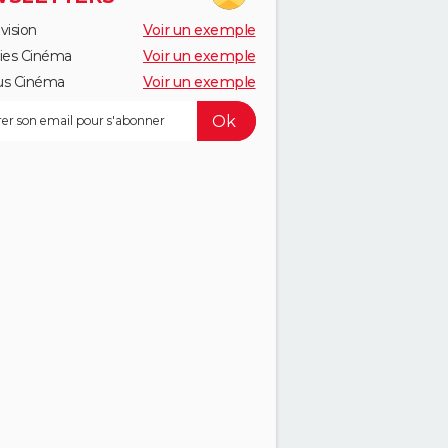
vision
Voir un exemple
ies Cinéma
Voir un exemple
us Cinéma
Voir un exemple
IMANCHE
LUNDI
MARDI 18
MERCREDI 19
JEUDI 20