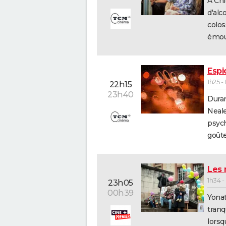
A Chi
d'alc
colos
émoul
Espi
1h25 -
22h15
23h40
Duran
Neale
psych
goûte
Les 
1h34 
23h05
00h39
Yonat
tranq
lorsq