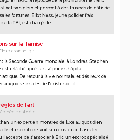
cago en 1930, à l'époque de la prohibition, le trafic
ool bat son plein et permet à des truands de bâtir de
sales fortunes. Eliot Ness, jeune policier frais
u du FBI, est chargé de...
ons sur la Tamise
 Film d'espionnage
t la Seconde Guerre mondiale, à Londres, Stephen
 est relâché après un séjour en hôpital
iatrique. De retour à la vie normale, et désireux de
r aux joies simples de l'existence, il...
règles de l'art
- Comédie policière
han, un expert en montres de luxe au quotidien
uille et monotone, voit son existence basculer
u'il accepte de s'associer à Eric, un escroc spécialisé