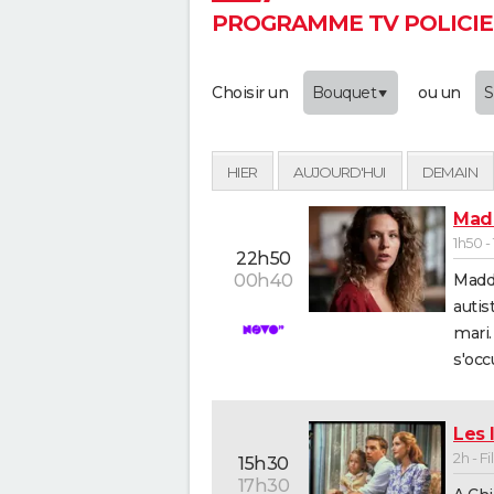
PROGRAMME TV POLICIER
Choisir un
Bouquet
ou un
S
HIER
AUJOURD'HUI
DEMAIN
Mad
1h50 -
22h50
Maddy
00h40
autis
mari. 
s'occ
Les 
2h - F
15h30
17h30