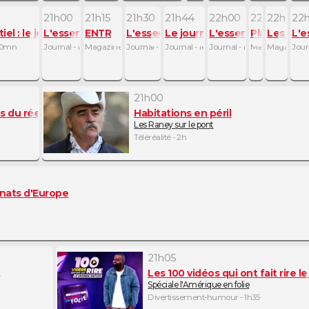
21h00
21h15
21h30
21h44
22h00
22h15
22h21
22
iel : le journal
L'essentiel : le journal
ENTR
L'essentiel : le journal
Le journal de l'Afrique
L'essentiel : le journ
Plan B
Les obs
L'e
 30mn
Journal - 15mn
Magazine de société - 15mn
Journal - 14mn
Journal - 16mn
Journal - 15mn
Magazine d'inf
Magazine d
Jour
21h00
s du réel
Habitations en péril
Les Raney sur le pont
Téléréalité - 2h
nats d'Europe
21h05
Les 100 vidéos qui ont fait rire 
Spéciale l'Amérique en folie
Divertissement-humour - 1h35