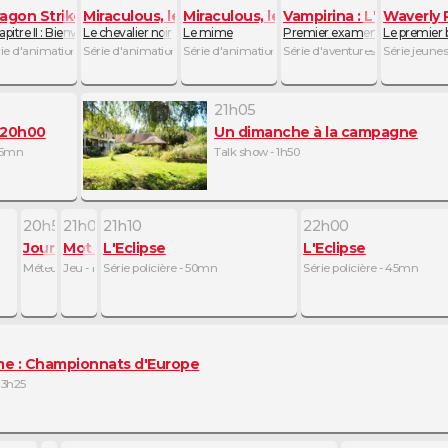
agon Striker
Miraculous, les aventures de Ladybug et Chat Noir
Miraculous, les aventures de Ladybug
Vampirina : L'ado vamp
Waverly P
ragoût de Mary
pitre II : Bienvenue à Kal Asterock, première partie
Le chevalier noir
Le mime
Premier examen
Le premier 
25mn
ie d'animation - 25mn
Série d'animation - 25mn
Série d'animation - 25mn
Série d'aventures - 25mn
Série jeune
21h05
 20h00
Un dimanche à la campagne
 35mn
Talk show - 1h50
20h50
21h00
21h10
22h00
Journal Météo Climat
Mot de passe : le duel
L'Eclipse
L'Eclipse
Météo - 10mn
Jeu - 10mn
Série policière - 50mn
Série policière - 45mn
me : Championnats d'Europe
 3h25