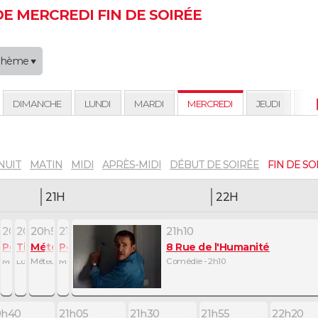
 MERCREDI FIN DE SOIRÉE
Thème
DIMANCHE
LUNDI
MARDI
MERCREDI
JEUDI
VE
NUIT
MATIN
MIDI
APRÈS-MIDI
DÉBUT DE SOIRÉE
FIN DE SO
21H
22H
20h45
20h50
20h55
21h05
21h10
Petits plats en équilibre
Tirage du Loto
Météo
Petits plats en équilibre
8 Rue de l'Humanité
Magazine de la gastronomie - 5mn
Loterie - 5mn
Météo - 10mn
Magazine de la gastronomie - 5mn
Comédie - 2h10
0h40
21h05
21h30
21h55
22h20