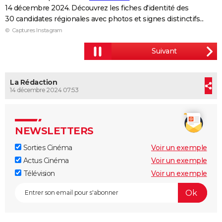
14 décembre 2024. Découvrez les fiches d'identité des
City break
Voyage de noces
Climat
Destinations
Voyage nature
Forum
+
PHOTO
30 candidates régionales avec photos et signes distinctifs...
© Captures Instagram
GUIDES D'ACHAT
BONS PLANS
CARTE DE VOEUX
La Rédaction
Carte Bonne année
Carte Pâques
Carte de Noël
Carte Saint-Valentin
Carte d'anniversaire
14 décembre 2024 07:53
DICTIONNAIRE
Biographies
Expressions
Dictionnaire
Citations
Proverbes
PROGRAMME TV
NEWSLETTERS
COPAINS D'AVANT
Sorties Cinéma
Voir un exemple
Se connecter
Collèges
Universités
Service militaire
S'inscrire
Lycées
Primaires
Entreprises
Avis de recherche
AVIS DE DÉCÈS
Actus Cinéma
Voir un exemple
FORUM
Télévision
Voir un exemple
Lifestyle
Sport
Television
Cinema
Bricolage
Culture
Auto
Voyage