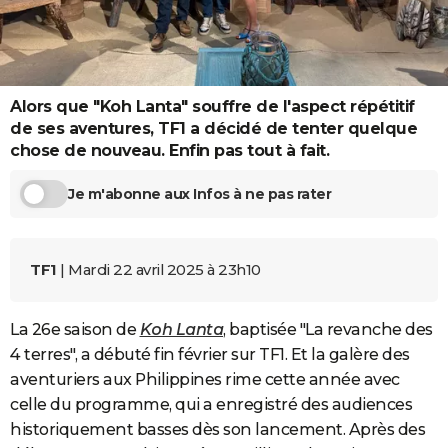
City break
Voyage de noces
Climat
Destinations
Voyage nature
Forum
+
PHOTO
GUIDES D'ACHAT
BONS PLANS
Alors que "Koh Lanta" souffre de l'aspect répétitif
de ses aventures, TF1 a décidé de tenter quelque
CARTE DE VOEUX
chose de nouveau. Enfin pas tout à fait.
Carte Bonne année
Carte Pâques
Carte de Noël
Carte Saint-Valentin
Carte d'anniversaire
DICTIONNAIRE
Je m'abonne aux Infos à ne pas rater
Biographies
Expressions
Dictionnaire
Citations
Proverbes
PROGRAMME TV
COPAINS D'AVANT
TF1
| Mardi 22 avril 2025 à 23h10
Se connecter
Collèges
Universités
Service militaire
S'inscrire
Lycées
Primaires
Entreprises
Avis de recherche
AVIS DE DÉCÈS
La 26e saison de
Koh Lanta
, baptisée "La revanche des
FORUM
4 terres", a débuté fin février sur TF1. Et la galère des
aventuriers aux Philippines rime cette année avec
Lifestyle
Sport
Television
Cinema
Bricolage
Culture
Auto
Voyage
celle du programme, qui a enregistré des audiences
historiquement basses dès son lancement. Après des