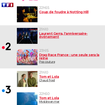
22h55
Coup de foudre à Notting Hill
21h10
Laurent Gerra, l'anniversaire-
événement
23h15
Drag Race France : une seule sera la
reine
Pop couture
21h10
Tom et Lola
Chaud, froid
22h50
Tom et Lola
Mystère en mer