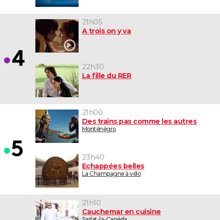
21h05
A trois on y va
22h30
La fille du RER
21h00
Des trains pas comme les autres
Monténégro
23h40
Echappées belles
La Champagne à vélo
21h10
Cauchemar en cuisine
Sarlat-la-Canéda