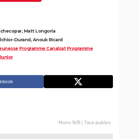
checopar, Matt Longoria
lchior-Durand, Anouk Ricard
eunesse
Programme Canalsat
Programme
Junior
cebook
Mono 16/9 | Tous publics