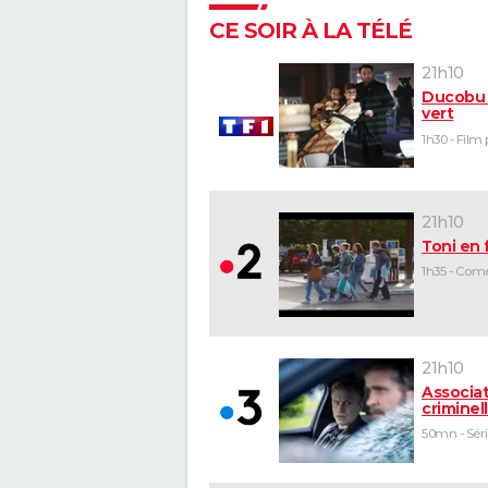
CE SOIR À LA TÉLÉ
21h10
Ducobu 
vert
21h10
Toni en 
21h10
Associa
criminel
50mn - Séri