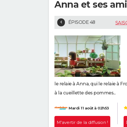
Anna et ses amis
ÉPISODE 48
SAIS
le relaie à Anna, qui le relaie à F
à la cueillette des pommes...
Mardi 11 août à 02h53
M'avertir
de la diffusion !