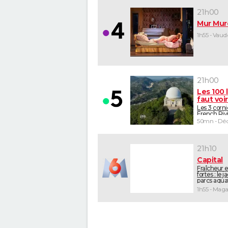
21h00
Mur Mur
1h55 - Vaude
21h00
Les 100 l
faut voir
Les 3 corni
French Riv
50mn - Déc
21h10
Capital
Fraîcheur e
fortes : le 
parcs aquat