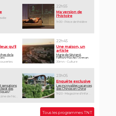
22h55
e
Ma version de
l'histoire
ville
1h30 - Pièce de théâtre
22h45
ieux qu'il
Une maison, un
artiste
ches de la
Marie de Sévigné,
iera
l'affranchie de Grignan
ouvertes
30mn - Culture
23h05
Enquête exclusive
t sensations
Les incroyables vacances
jackpot des
des Chinois en Chine
iques !
1h20 - Magazine d'information
1h55 - Magazine de l'économie
Tous les programmes TNT