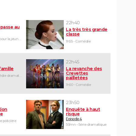
22h40
passe au
La très très grande
classe
1h30 - Film pour la jeunesse
1h55 - Comédie
22h45
famille
La revanche des
Crevettes
1h35 - Comédie dramatique
pailletées
1h50 - Comédie
23h50
tion
Enquête à haut
le
risque
Episode 4
e policière
50mn - Série dramatique