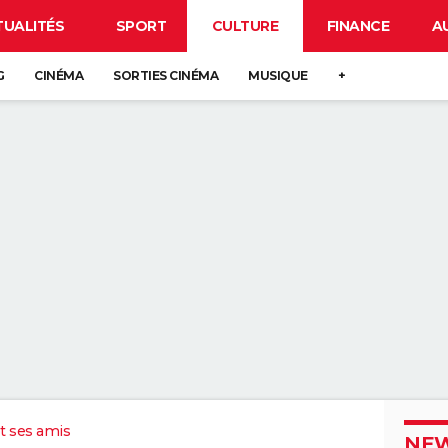
TUALITÉS
SPORT
CULTURE
FINANCE
A
G
CINÉMA
SORTIES CINÉMA
MUSIQUE
+
t ses amis
NEW