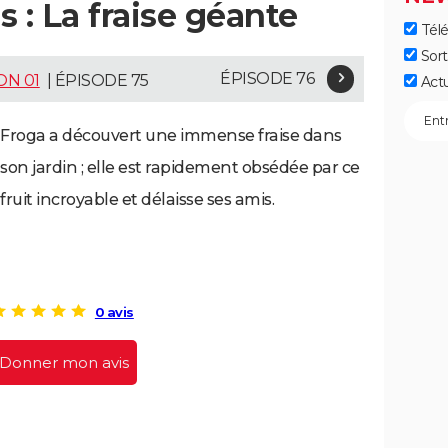
 : La fraise géante
Télé
Sort
ÉPISODE 76
ON 01
| ÉPISODE 75
Act
Froga a découvert une immense fraise dans
son jardin ; elle est rapidement obsédée par ce
fruit incroyable et délaisse ses amis.
0 avis
Donner mon avis