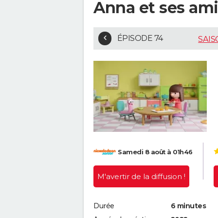
Anna et ses amis
ÉPISODE 74
SAIS
Samedi 8 août à 01h46
M'avertir
de la diffusion !
Durée
6 minutes