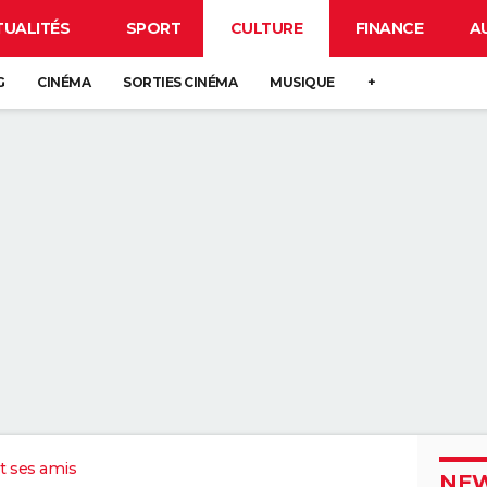
TUALITÉS
SPORT
CULTURE
FINANCE
A
G
CINÉMA
SORTIES CINÉMA
MUSIQUE
+
t ses amis
NEW