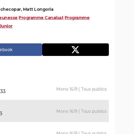
checopar, Matt Longoria
eunesse
Programme Canalsat
Programme
Junior
cebook
Mono 16/9 | Tous publics
h33
Mono 16/9 | Tous publics
3
Mono 16/9 | Tous publics