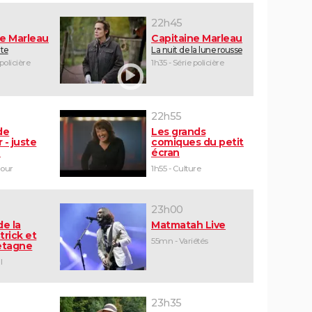
22h45
ne Marleau
Capitaine Marleau
ute
La nuit de la lune rousse
 policière
1h35 - Série policière
22h55
de
Les grands
 - juste
comiques du petit
e
écran
mour
1h55 - Culture
23h00
de la
Matmatah Live
trick et
55mn - Variétés
retagne
l
23h35