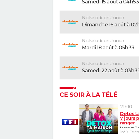
samedi 15 août à 04h53
Nickelodeon Junior
dimanche 16 août à 0
Nickelodeon Junior
mardi 18 août à 05h33
Nickelodeon Junior
samedi 22 août à 03h3
CE SOIR À LA TÉLÉ
21h10
Détox t
7 jours 
ranger
Mona et Ba
1h30 - Télér