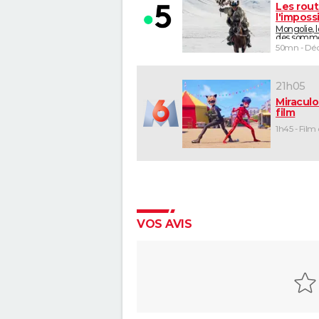
Les rou
l'imposs
Mongolie, 
des somm
50mn - Déc
21h05
Miraculo
film
1h45 - Film
VOS AVIS