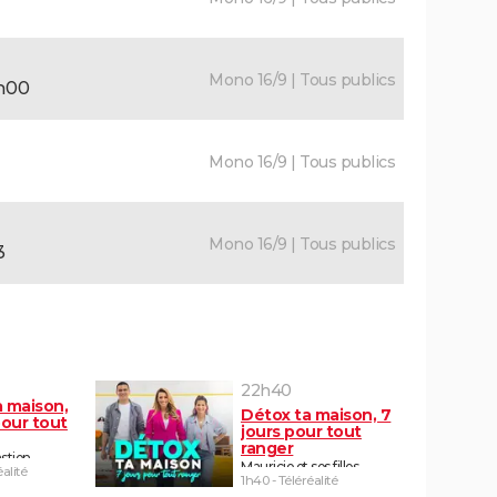
Mono 16/9 | Tous publics
2h00
Mono 16/9 | Tous publics
Mono 16/9 | Tous publics
3
22h40
a maison,
Détox ta maison, 7
pour tout
jours pour tout
ranger
stien
Mauricio et ses filles
éalité
1h40 - Téléréalité