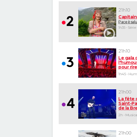
21h10
Capitai
Pace è sal
1h35 - Série
21h10
Le gala 
l'humour
pour rir
1h45 - Hu
21h00
La fête 
Saint-Pa
de la B
2h - Musica
21h00